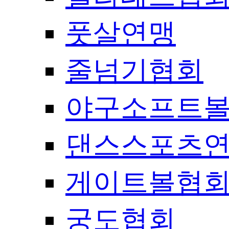
풋살연맹
줄넘기협회
야구소프트
댄스스포츠
게이트볼협
궁도협회