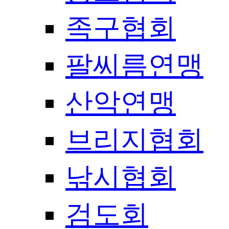
족구협회
팔씨름연맹
산악연맹
브리지협회
낚시협회
검도회