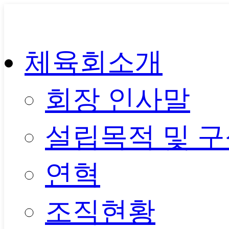
콘
텐
츠
로
체육회소개
건
너
뛰
기
회장 인사말
설립목적 및 
연혁
조직현황