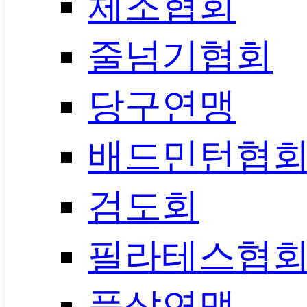
체조협회
줄넘기협회
당구연맹
배드민턴협
검도회
필라테스협
풋살연맹