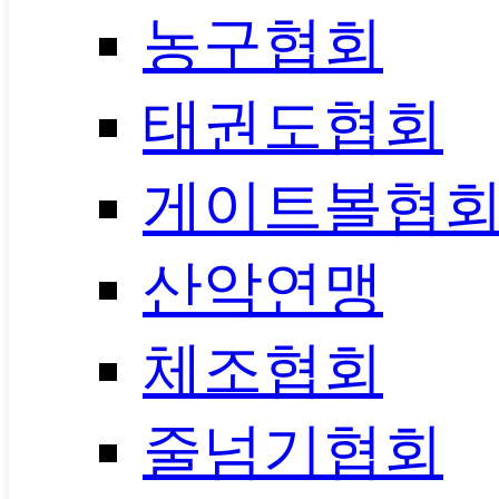
농구협회
태권도협회
게이트볼협
산악연맹
체조협회
줄넘기협회