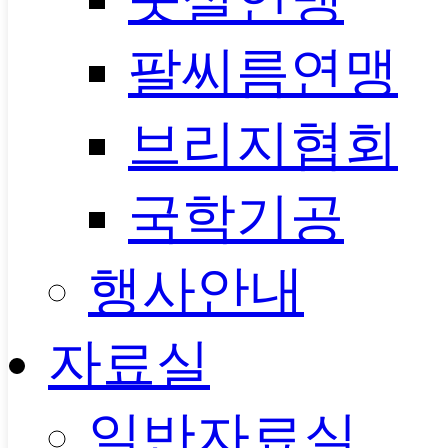
팔씨름연맹
브리지협회
국학기공
행사안내
자료실
일반자료실