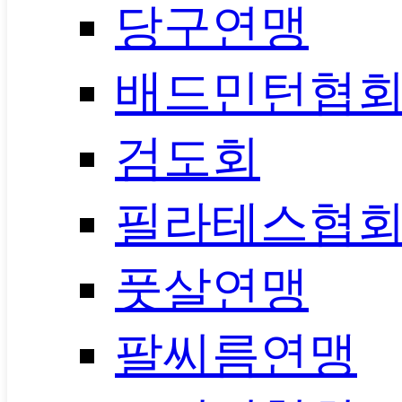
당구연맹
배드민턴협
검도회
필라테스협
풋살연맹
팔씨름연맹