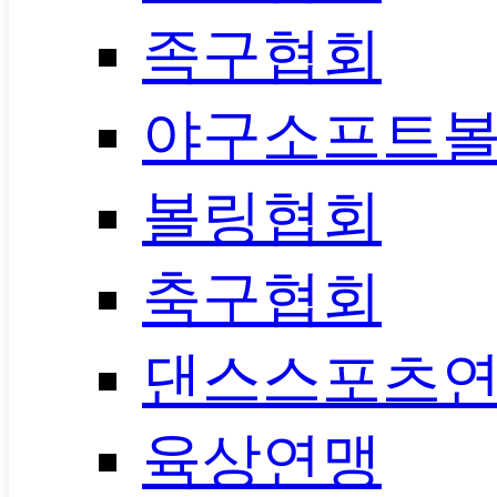
족구협회
야구소프트
볼링협회
축구협회
댄스스포츠
육상연맹