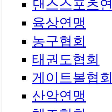
댄스스포츠
육상연맹
농구협회
태권도협회
게이트볼협
산악연맹