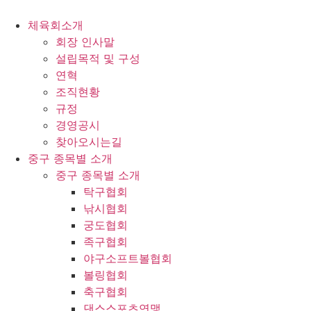
콘
텐
체육회소개
츠
회장 인사말
로
설립목적 및 구성
건
연혁
너
조직현황
뛰
규정
기
경영공시
찾아오시는길
중구 종목별 소개
중구 종목별 소개
탁구협회
낚시협회
궁도협회
족구협회
야구소프트볼협회
볼링협회
축구협회
댄스스포츠연맹