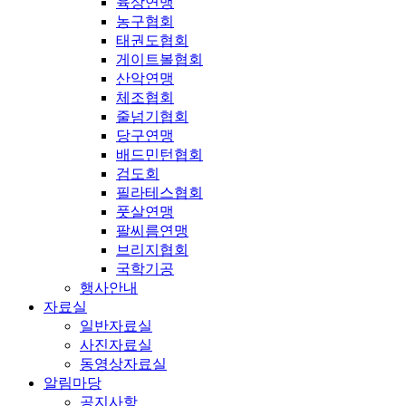
육상연맹
농구협회
태권도협회
게이트볼협회
산악연맹
체조협회
줄넘기협회
당구연맹
배드민턴협회
검도회
필라테스협회
풋살연맹
팔씨름연맹
브리지협회
국학기공
행사안내
자료실
일반자료실
사진자료실
동영상자료실
알림마당
공지사항