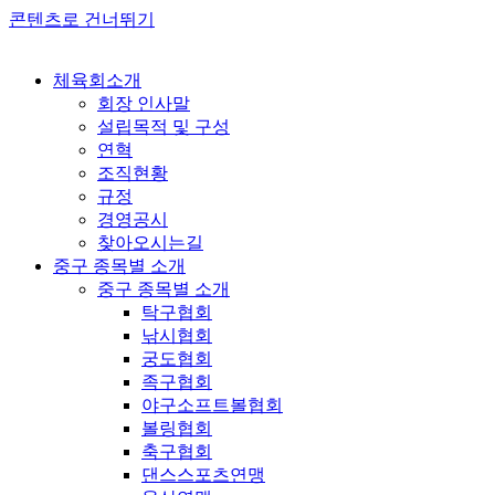
콘텐츠로 건너뛰기
체육회소개
회장 인사말
설립목적 및 구성
연혁
조직현황
규정
경영공시
찾아오시는길
중구 종목별 소개
중구 종목별 소개
탁구협회
낚시협회
궁도협회
족구협회
야구소프트볼협회
볼링협회
축구협회
댄스스포츠연맹