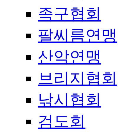
족구협회
팔씨름연맹
산악연맹
브리지협회
낚시협회
검도회