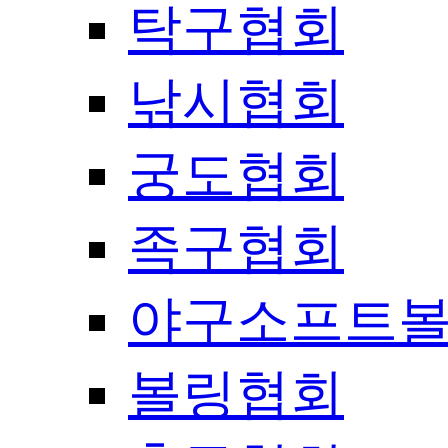
탁구협회
낚시협회
궁도협회
족구협회
야구소프트
볼링협회