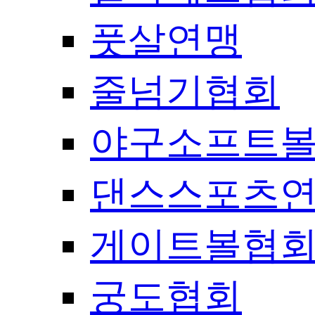
풋살연맹
줄넘기협회
야구소프트
댄스스포츠
게이트볼협
궁도협회