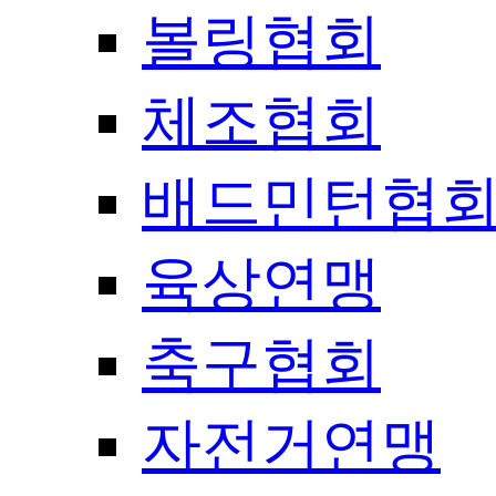
볼링협회
체조협회
배드민턴협
육상연맹
축구협회
자전거연맹