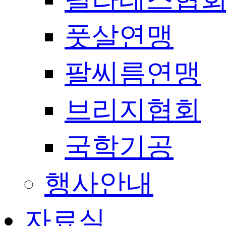
풋살연맹
팔씨름연맹
브리지협회
국학기공
행사안내
자료실