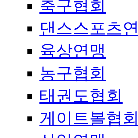
축구협회
댄스스포츠
육상연맹
농구협회
태권도협회
게이트볼협