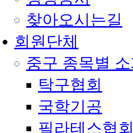
찾아오시는길
회원단체
중구 종목별 
탁구협회
국학기공
필라테스협