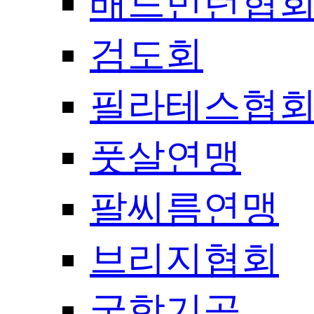
배드민턴협
검도회
필라테스협
풋살연맹
팔씨름연맹
브리지협회
국학기공