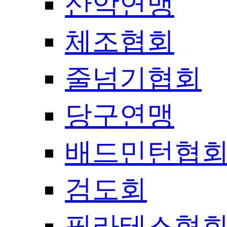
산악연맹
체조협회
줄넘기협회
당구연맹
배드민턴협
검도회
필라테스협