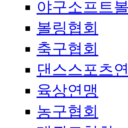
야구소프트
볼링협회
축구협회
댄스스포츠
육상연맹
농구협회