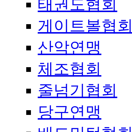
태권도협회
게이트볼협
산악연맹
체조협회
줄넘기협회
당구연맹