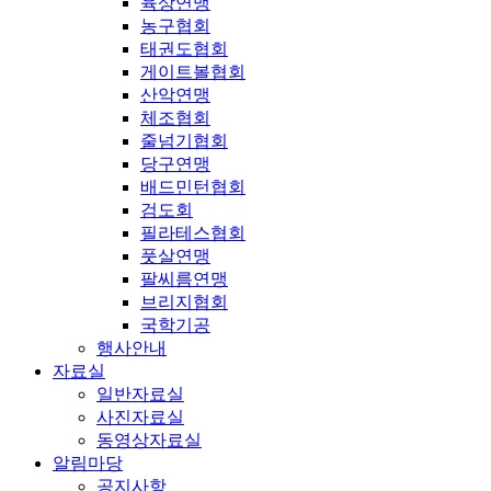
육상연맹
농구협회
태권도협회
게이트볼협회
산악연맹
체조협회
줄넘기협회
당구연맹
배드민턴협회
검도회
필라테스협회
풋살연맹
팔씨름연맹
브리지협회
국학기공
행사안내
자료실
일반자료실
사진자료실
동영상자료실
알림마당
공지사항