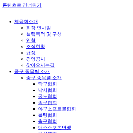
콘텐츠로 건너뛰기
체육회소개
회장 인사말
설립목적 및 구성
연혁
조직현황
규정
경영공시
찾아오시는길
중구 종목별 소개
중구 종목별 소개
탁구협회
낚시협회
궁도협회
족구협회
야구소프트볼협회
볼링협회
축구협회
댄스스포츠연맹