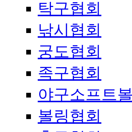
탁구협회
낚시협회
궁도협회
족구협회
야구소프트
볼링협회