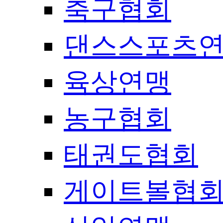
축구협회
댄스스포츠
육상연맹
농구협회
태권도협회
게이트볼협