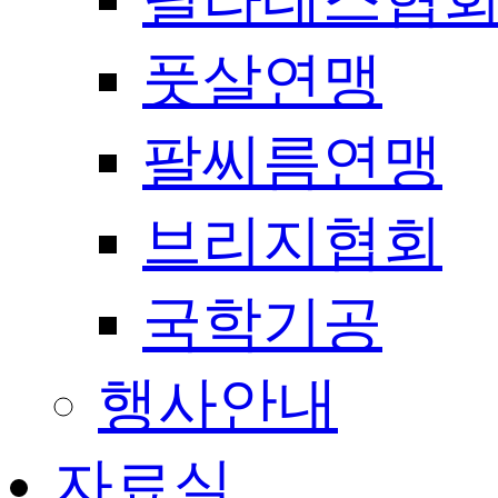
풋살연맹
팔씨름연맹
브리지협회
국학기공
행사안내
자료실