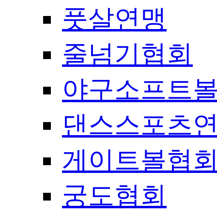
풋살연맹
줄넘기협회
야구소프트
댄스스포츠
게이트볼협
궁도협회