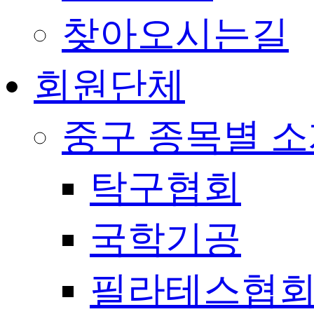
찾아오시는길
회원단체
중구 종목별 
탁구협회
국학기공
필라테스협