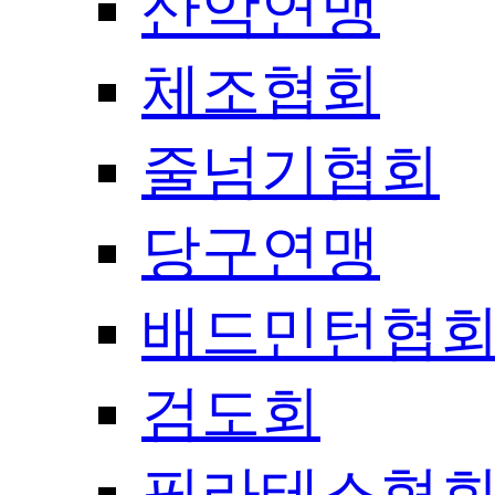
산악연맹
체조협회
줄넘기협회
당구연맹
배드민턴협
검도회
필라테스협