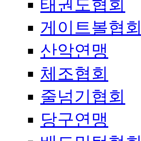
태권도협회
게이트볼협
산악연맹
체조협회
줄넘기협회
당구연맹