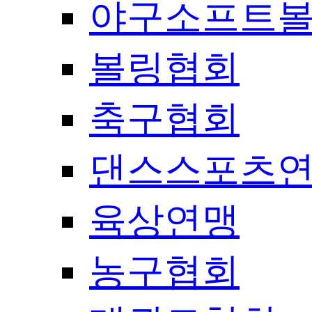
야구소프트
볼링협회
축구협회
댄스스포츠
육상연맹
농구협회