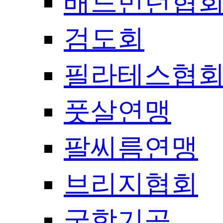
배드민턴협
검도회
필라테스협
풋살연맹
팔씨름연맹
브리지협회
국학기공