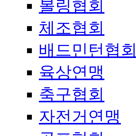
볼링협회
체조협회
배드민턴협
육상연맹
축구협회
자전거연맹