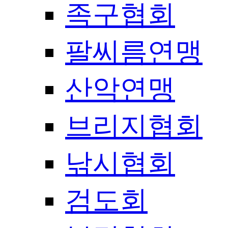
족구협회
팔씨름연맹
산악연맹
브리지협회
낚시협회
검도회