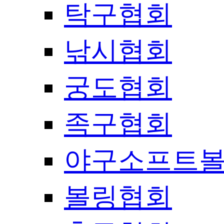
탁구협회
낚시협회
궁도협회
족구협회
야구소프트
볼링협회