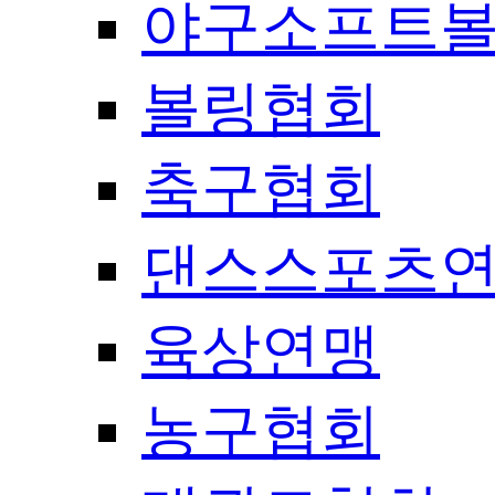
야구소프트
볼링협회
축구협회
댄스스포츠
육상연맹
농구협회