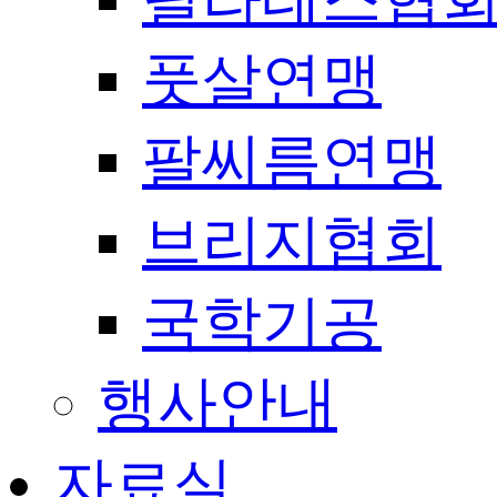
풋살연맹
팔씨름연맹
브리지협회
국학기공
행사안내
자료실