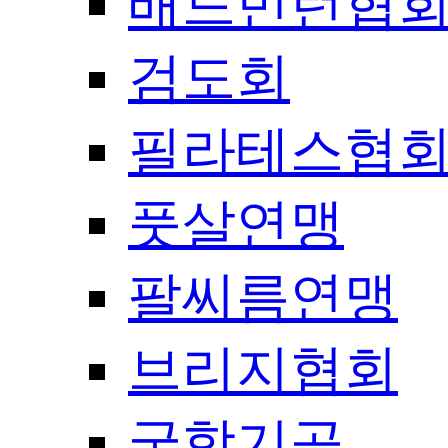
배드민턴협
검도회
필라테스협
풋살연맹
팔씨름연맹
브리지협회
국학기공