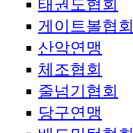
태권도협회
게이트볼협
산악연맹
체조협회
줄넘기협회
당구연맹