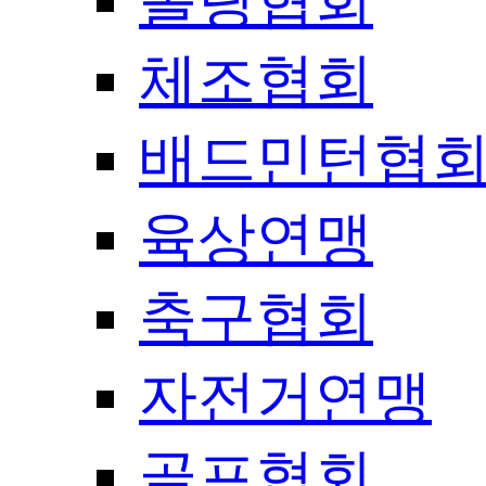
볼링협회
체조협회
배드민턴협
육상연맹
축구협회
자전거연맹
골프협회