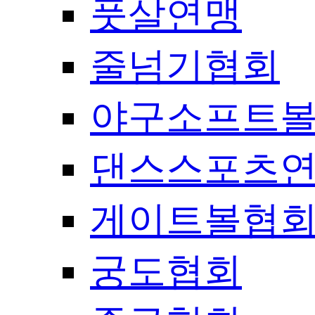
풋살연맹
줄넘기협회
야구소프트
댄스스포츠
게이트볼협
궁도협회