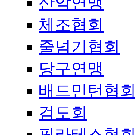
산악연맹
체조협회
줄넘기협회
당구연맹
배드민턴협
검도회
필라테스협