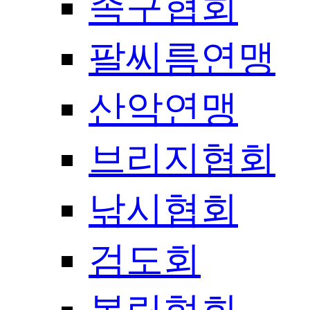
족구협회
팔씨름연맹
산악연맹
브리지협회
낚시협회
검도회