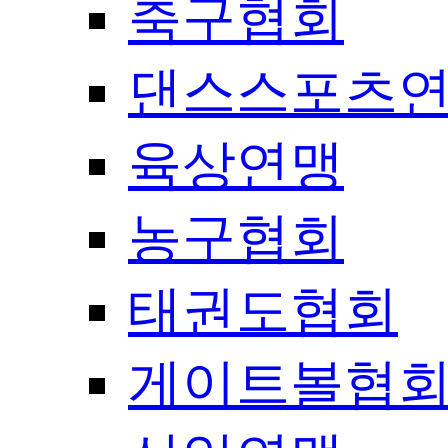
축구협회
댄스스포츠
육상연맹
농구협회
태권도협회
게이트볼협