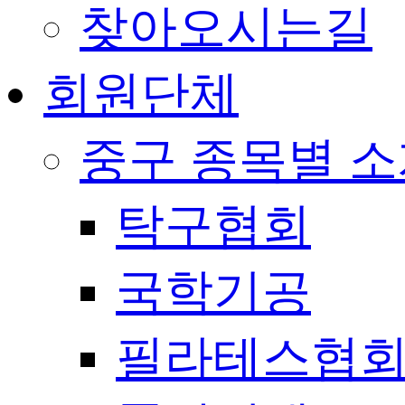
찾아오시는길
회원단체
중구 종목별 
탁구협회
국학기공
필라테스협