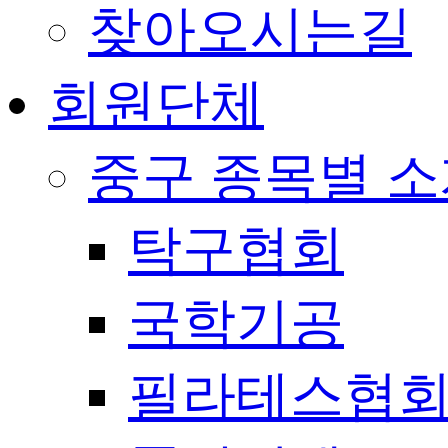
찾아오시는길
회원단체
중구 종목별 
탁구협회
국학기공
필라테스협