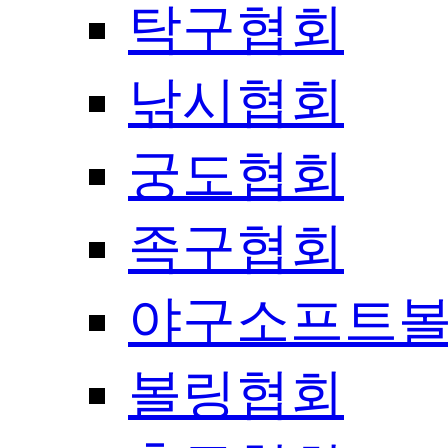
탁구협회
낚시협회
궁도협회
족구협회
야구소프트
볼링협회