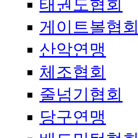
태권도협회
게이트볼협
산악연맹
체조협회
줄넘기협회
당구연맹