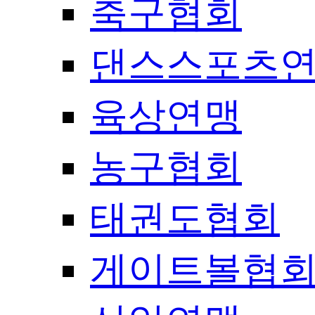
축구협회
댄스스포츠
육상연맹
농구협회
태권도협회
게이트볼협