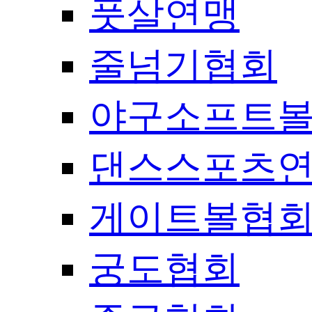
풋살연맹
줄넘기협회
야구소프트
댄스스포츠
게이트볼협
궁도협회