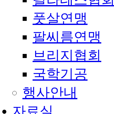
풋살연맹
팔씨름연맹
브리지협회
국학기공
행사안내
자료실