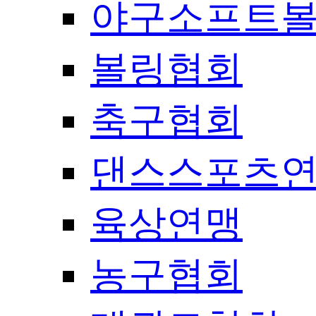
야구소프트
볼링협회
축구협회
댄스스포츠
육상연맹
농구협회