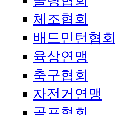
볼링협회
체조협회
배드민턴협
육상연맹
축구협회
자전거연맹
골프협회