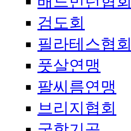
배드민턴협
검도회
필라테스협
풋살연맹
팔씨름연맹
브리지협회
국학기공