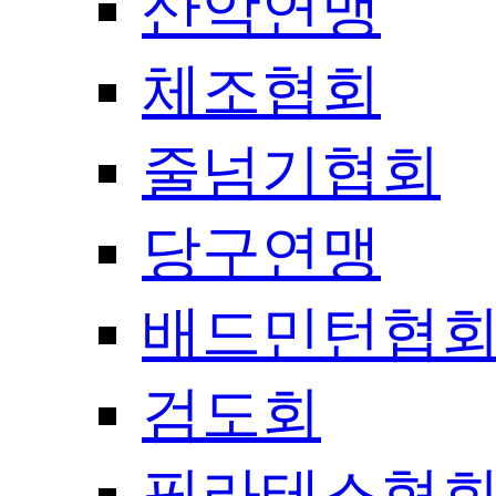
산악연맹
체조협회
줄넘기협회
당구연맹
배드민턴협
검도회
필라테스협