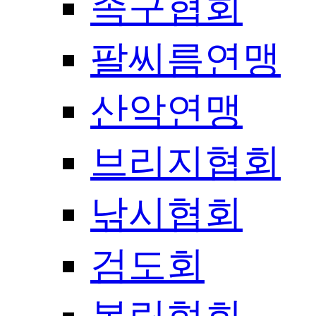
족구협회
팔씨름연맹
산악연맹
브리지협회
낚시협회
검도회