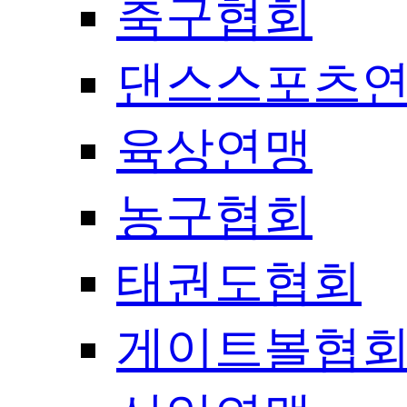
축구협회
댄스스포츠
육상연맹
농구협회
태권도협회
게이트볼협