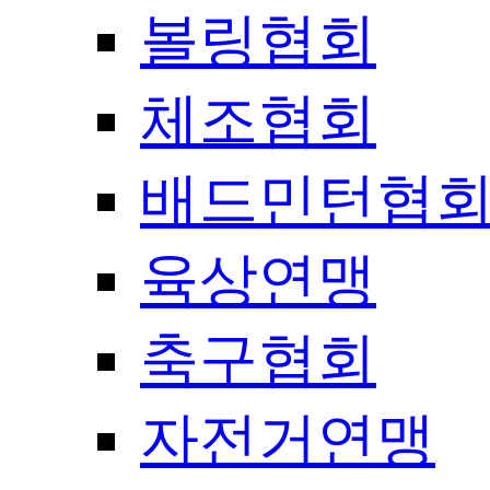
볼링협회
체조협회
배드민턴협
육상연맹
축구협회
자전거연맹