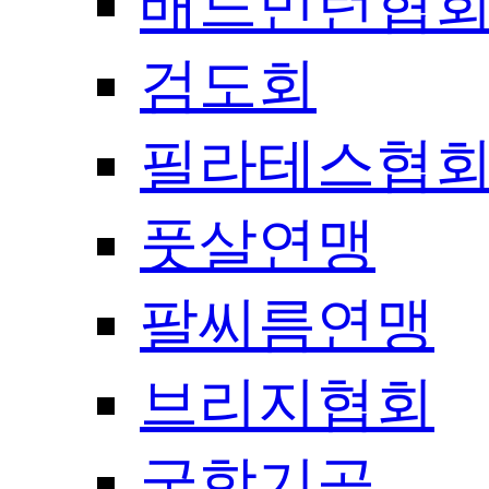
배드민턴협
검도회
필라테스협
풋살연맹
팔씨름연맹
브리지협회
국학기공