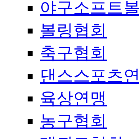
야구소프트
볼링협회
축구협회
댄스스포츠
육상연맹
농구협회