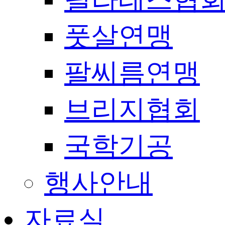
풋살연맹
팔씨름연맹
브리지협회
국학기공
행사안내
자료실