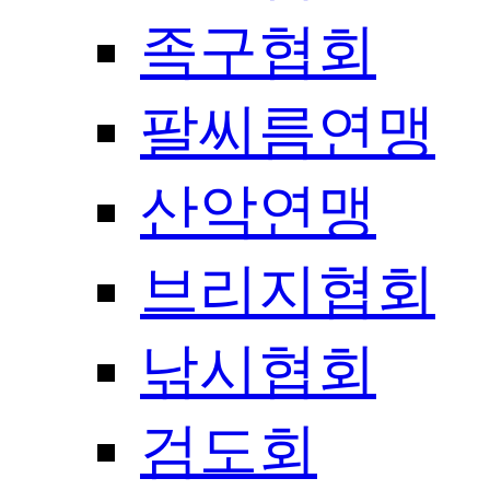
족구협회
팔씨름연맹
산악연맹
브리지협회
낚시협회
검도회