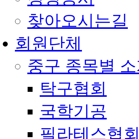
찾아오시는길
회원단체
중구 종목별 
탁구협회
국학기공
필라테스협