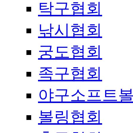
탁구협회
낚시협회
궁도협회
족구협회
야구소프트
볼링협회