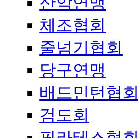
산악연맹
체조협회
줄넘기협회
당구연맹
배드민턴협
검도회
필라테스협