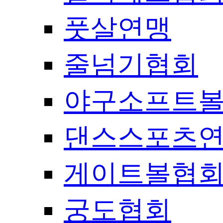
풋살연맹
줄넘기협회
야구소프트
댄스스포츠
게이트볼협
궁도협회