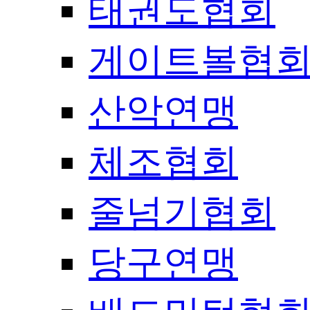
태권도협회
게이트볼협
산악연맹
체조협회
줄넘기협회
당구연맹