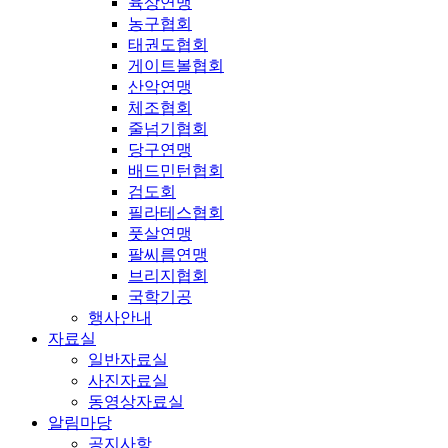
육상연맹
농구협회
태권도협회
게이트볼협회
산악연맹
체조협회
줄넘기협회
당구연맹
배드민턴협회
검도회
필라테스협회
풋살연맹
팔씨름연맹
브리지협회
국학기공
행사안내
자료실
일반자료실
사진자료실
동영상자료실
알림마당
공지사항