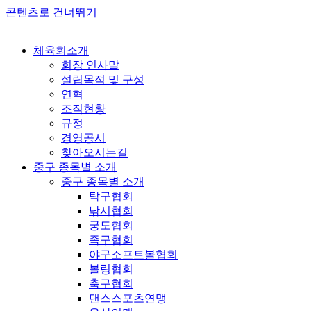
콘텐츠로 건너뛰기
체육회소개
회장 인사말
설립목적 및 구성
연혁
조직현황
규정
경영공시
찾아오시는길
중구 종목별 소개
중구 종목별 소개
탁구협회
낚시협회
궁도협회
족구협회
야구소프트볼협회
볼링협회
축구협회
댄스스포츠연맹