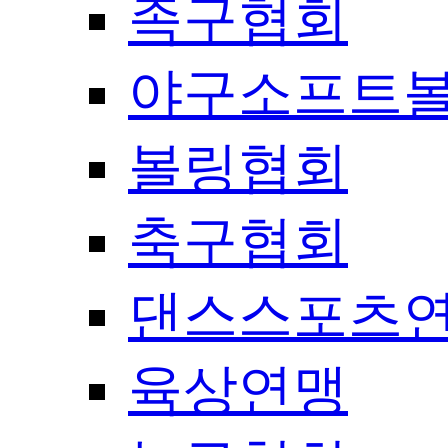
족구협회
야구소프트
볼링협회
축구협회
댄스스포츠
육상연맹