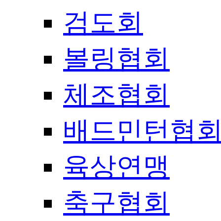
검도회
볼링협회
체조협회
배드민턴협
육상연맹
축구협회