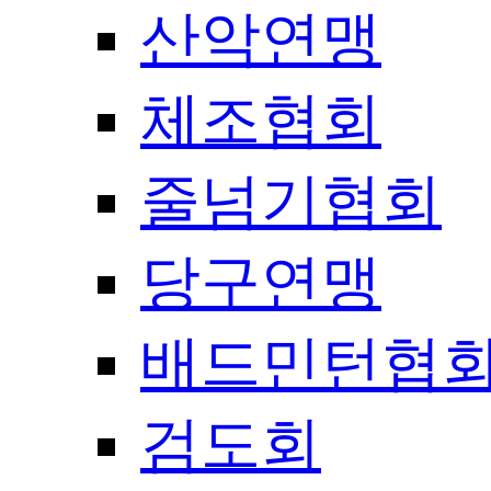
산악연맹
체조협회
줄넘기협회
당구연맹
배드민턴협
검도회