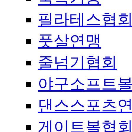
필라테스협
풋살연맹
줄넘기협회
야구소프트
댄스스포츠
게이트볼협