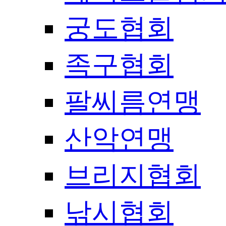
궁도협회
족구협회
팔씨름연맹
산악연맹
브리지협회
낚시협회