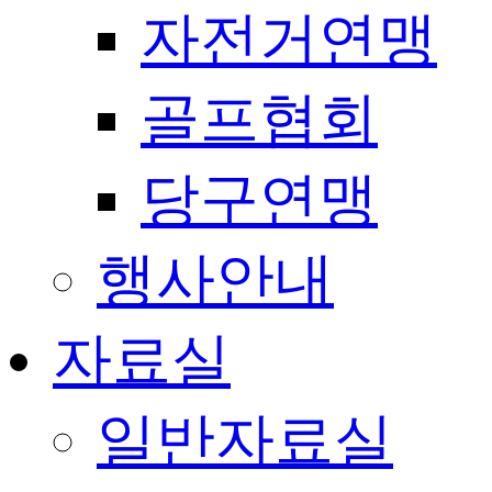
자전거연맹
골프협회
당구연맹
행사안내
자료실
일반자료실