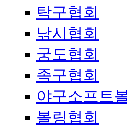
탁구협회
낚시협회
궁도협회
족구협회
야구소프트
볼링협회