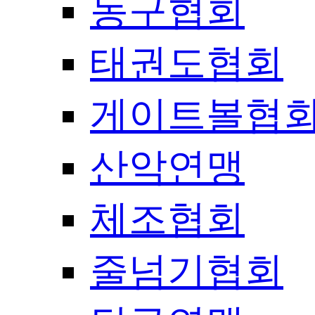
농구협회
태권도협회
게이트볼협
산악연맹
체조협회
줄넘기협회