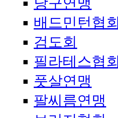
당구연맹
배드민턴협
검도회
필라테스협
풋살연맹
팔씨름연맹