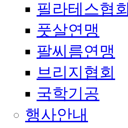
필라테스협
풋살연맹
팔씨름연맹
브리지협회
국학기공
행사안내