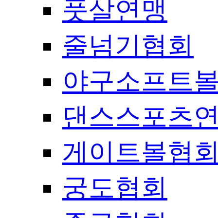
풋살연맹
줄넘기협회
야구소프트
댄스스포츠
게이트볼협
궁도협회