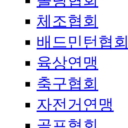
볼링협회
체조협회
배드민턴협
육상연맹
축구협회
자전거연맹
골프협회