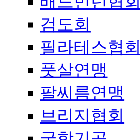
배드민턴협
검도회
필라테스협
풋살연맹
팔씨름연맹
브리지협회
국학기공