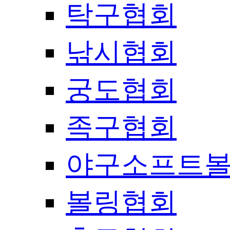
탁구협회
낚시협회
궁도협회
족구협회
야구소프트
볼링협회