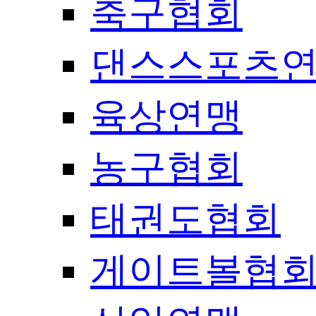
축구협회
댄스스포츠
육상연맹
농구협회
태권도협회
게이트볼협