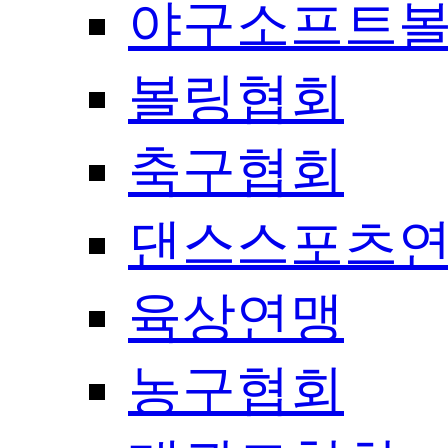
야구소프트
볼링협회
축구협회
댄스스포츠
육상연맹
농구협회