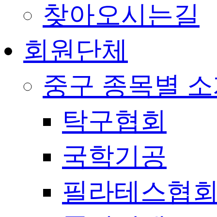
찾아오시는길
회원단체
중구 종목별 
탁구협회
국학기공
필라테스협