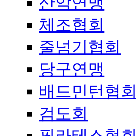
산악연맹
체조협회
줄넘기협회
당구연맹
배드민턴협
검도회
필라테스협