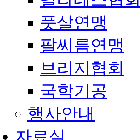
풋살연맹
팔씨름연맹
브리지협회
국학기공
행사안내
자료실