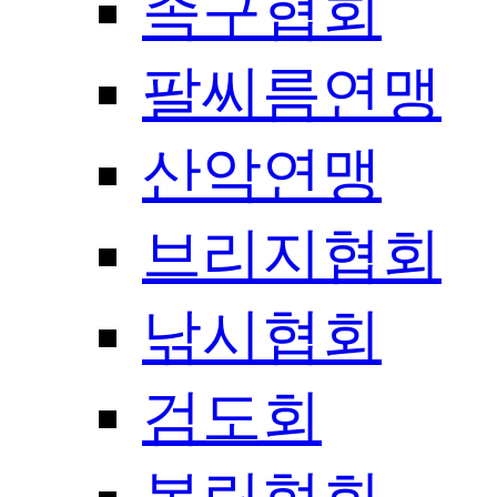
족구협회
팔씨름연맹
산악연맹
브리지협회
낚시협회
검도회