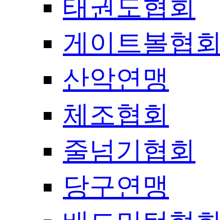
태권도협회
게이트볼협
산악연맹
체조협회
줄넘기협회
당구연맹