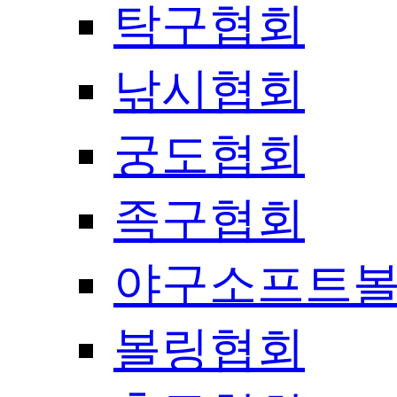
탁구협회
낚시협회
궁도협회
족구협회
야구소프트
볼링협회