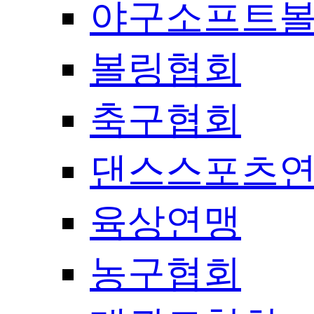
야구소프트
볼링협회
축구협회
댄스스포츠
육상연맹
농구협회