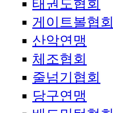
태권도협회
게이트볼협
산악연맹
체조협회
줄넘기협회
당구연맹