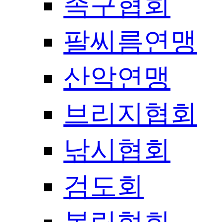
족구협회
팔씨름연맹
산악연맹
브리지협회
낚시협회
검도회