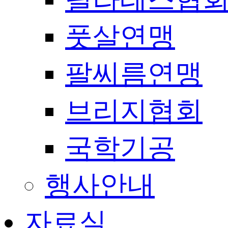
풋살연맹
팔씨름연맹
브리지협회
국학기공
행사안내
자료실