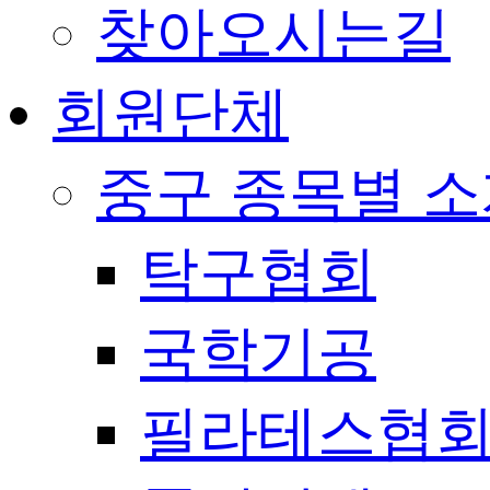
찾아오시는길
회원단체
중구 종목별 
탁구협회
국학기공
필라테스협