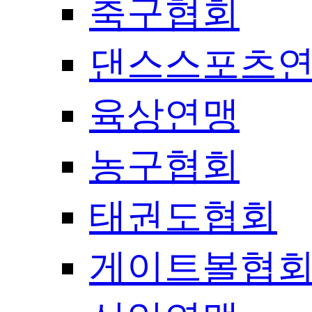
축구협회
댄스스포츠
육상연맹
농구협회
태권도협회
게이트볼협