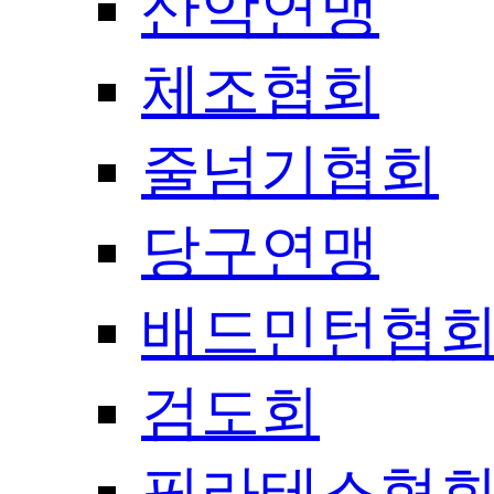
산악연맹
체조협회
줄넘기협회
당구연맹
배드민턴협
검도회
필라테스협