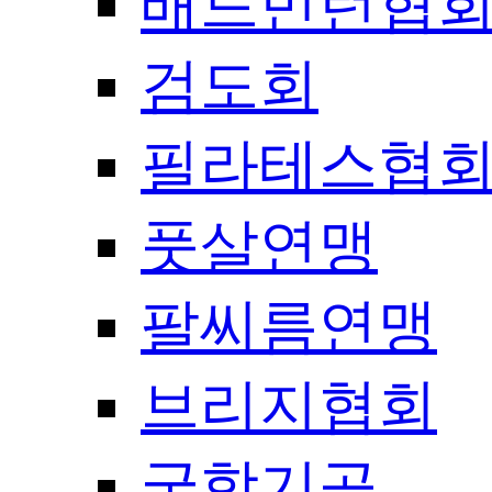
배드민턴협
검도회
필라테스협
풋살연맹
팔씨름연맹
브리지협회
국학기공