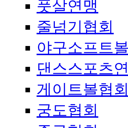
풋살연맹
줄넘기협회
야구소프트
댄스스포츠
게이트볼협
궁도협회