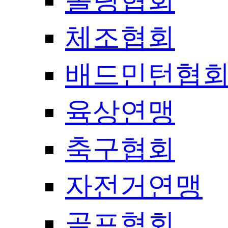
볼링협회
체조협회
배드민턴협
육상연맹
축구협회
자전거연맹
골프협회