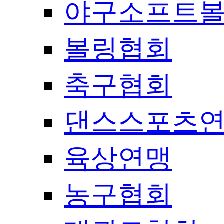
야구소프트
볼링협회
축구협회
댄스스포츠
육상연맹
농구협회