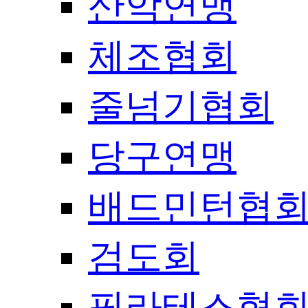
산악연맹
체조협회
줄넘기협회
당구연맹
배드민턴협
검도회
필라테스협