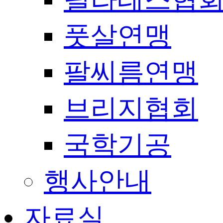
풋살연맹
팔씨름연맹
브리지협회
국학기공
행사안내
자료실