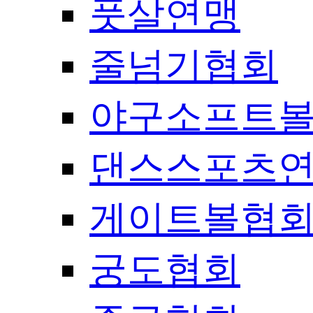
풋살연맹
줄넘기협회
야구소프트
댄스스포츠
게이트볼협
궁도협회