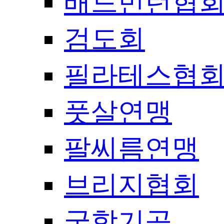
배드민턴협
검도회
필라테스협
풋살연맹
팔씨름연맹
브리지협회
국학기공