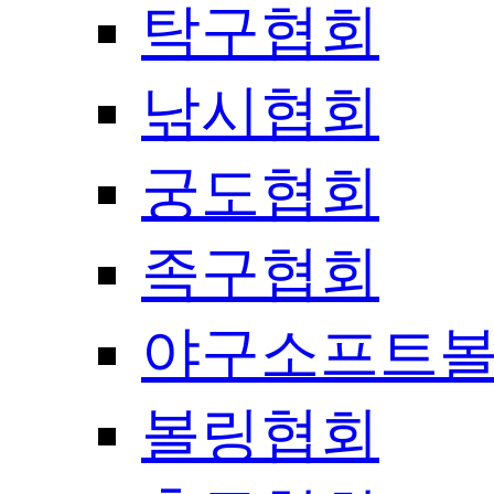
탁구협회
낚시협회
궁도협회
족구협회
야구소프트
볼링협회