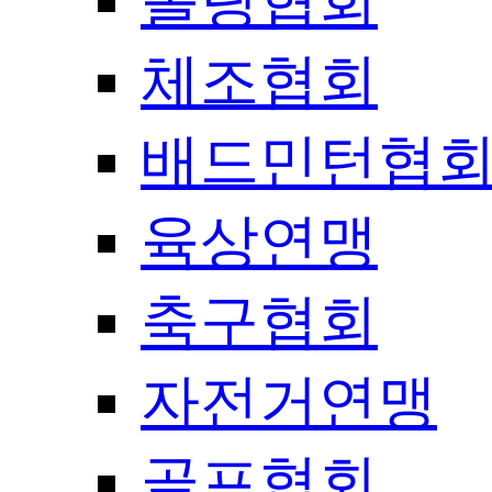
볼링협회
체조협회
배드민턴협
육상연맹
축구협회
자전거연맹
골프협회