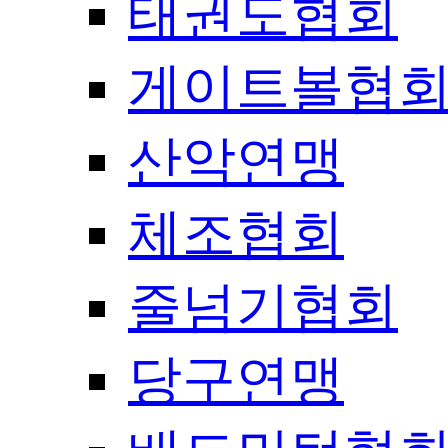
태권도협회
게이트볼협
산악연맹
체조협회
줄넘기협회
당구연맹