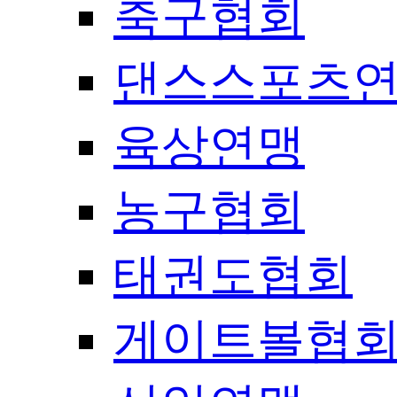
축구협회
댄스스포츠
육상연맹
농구협회
태권도협회
게이트볼협