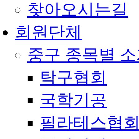
찾아오시는길
회원단체
중구 종목별 
탁구협회
국학기공
필라테스협