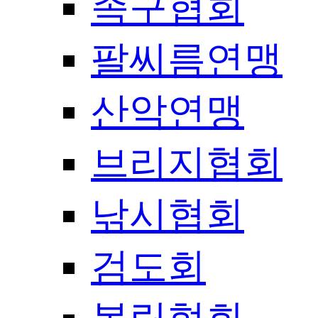
족구협회
팔씨름연맹
산악연맹
브리지협회
낚시협회
검도회