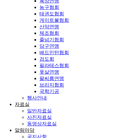
육상연맹
농구협회
태권도협회
게이트볼협회
산악연맹
체조협회
줄넘기협회
당구연맹
배드민턴협회
검도회
필라테스협회
풋살연맹
팔씨름연맹
브리지협회
국학기공
행사안내
자료실
일반자료실
사진자료실
동영상자료실
알림마당
공지사항