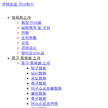
콘텐츠로 건너뛰기
체육회소개
회장 인사말
설립목적 및 구성
연혁
조직현황
규정
경영공시
찾아오시는길
중구 종목별 소개
중구 종목별 소개
탁구협회
낚시협회
궁도협회
족구협회
야구소프트볼협회
볼링협회
축구협회
댄스스포츠연맹