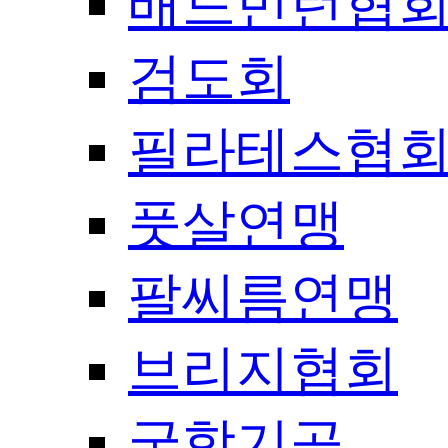
배드민턴협
검도회
필라테스협
풋살연맹
팔씨름연맹
브리지협회
국학기공