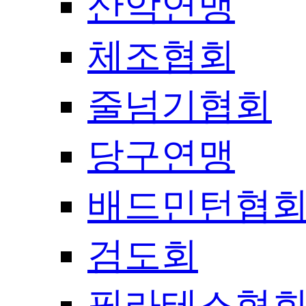
산악연맹
체조협회
줄넘기협회
당구연맹
배드민턴협
검도회
필라테스협