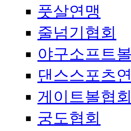
풋살연맹
줄넘기협회
야구소프트
댄스스포츠
게이트볼협
궁도협회