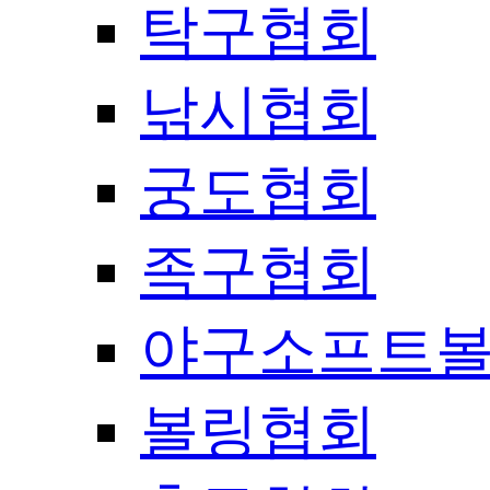
탁구협회
낚시협회
궁도협회
족구협회
야구소프트
볼링협회