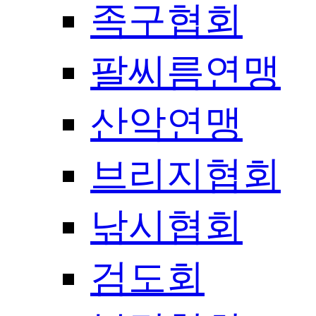
족구협회
팔씨름연맹
산악연맹
브리지협회
낚시협회
검도회