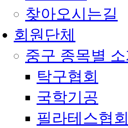
찾아오시는길
회원단체
중구 종목별 
탁구협회
국학기공
필라테스협