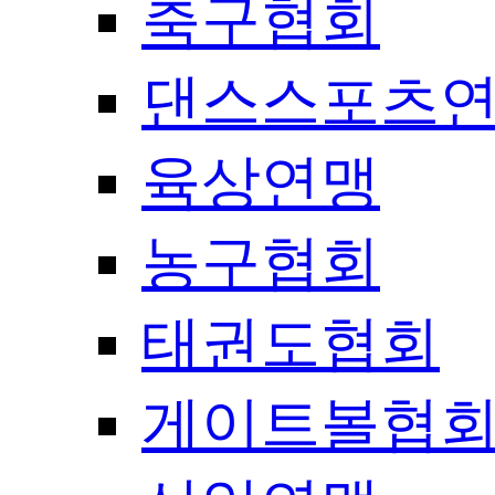
축구협회
댄스스포츠
육상연맹
농구협회
태권도협회
게이트볼협