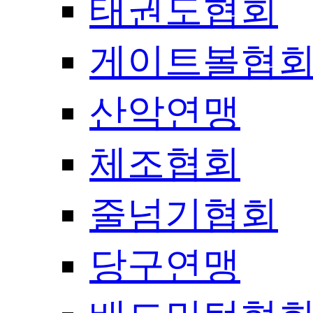
태권도협회
게이트볼협
산악연맹
체조협회
줄넘기협회
당구연맹