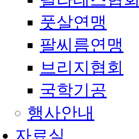
풋살연맹
팔씨름연맹
브리지협회
국학기공
행사안내
자료실