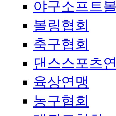
야구소프트
볼링협회
축구협회
댄스스포츠
육상연맹
농구협회