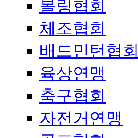
볼링협회
체조협회
배드민턴협
육상연맹
축구협회
자전거연맹