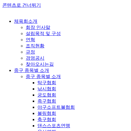
콘텐츠로 건너뛰기
체육회소개
회장 인사말
설립목적 및 구성
연혁
조직현황
규정
경영공시
찾아오시는길
중구 종목별 소개
중구 종목별 소개
탁구협회
낚시협회
궁도협회
족구협회
야구소프트볼협회
볼링협회
축구협회
댄스스포츠연맹