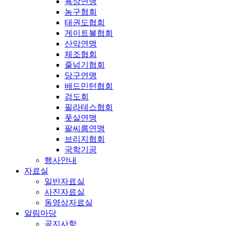
육상연맹
농구협회
태권도협회
게이트볼협회
산악연맹
체조협회
줄넘기협회
당구연맹
배드민턴협회
검도회
필라테스협회
풋살연맹
팔씨름연맹
브리지협회
국학기공
행사안내
자료실
일반자료실
사진자료실
동영상자료실
알림마당
공지사항