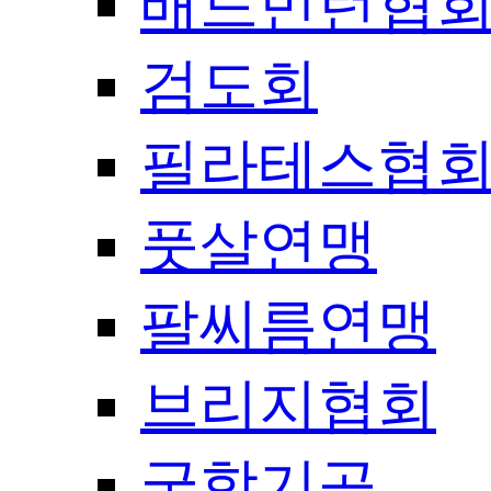
배드민턴협
검도회
필라테스협
풋살연맹
팔씨름연맹
브리지협회
국학기공