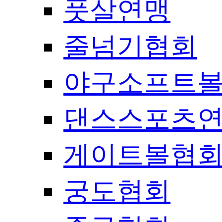
풋살연맹
줄넘기협회
야구소프트
댄스스포츠
게이트볼협
궁도협회