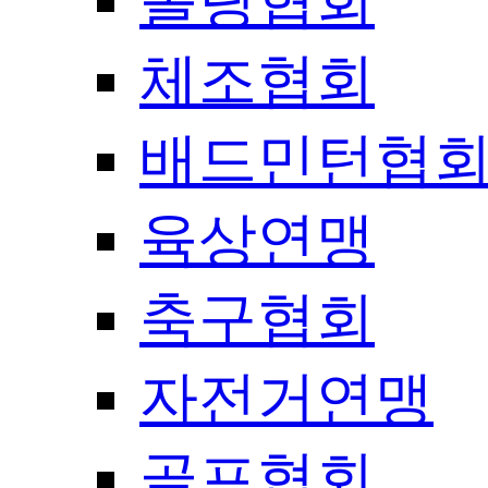
볼링협회
체조협회
배드민턴협
육상연맹
축구협회
자전거연맹
골프협회