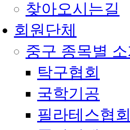
찾아오시는길
회원단체
중구 종목별 
탁구협회
국학기공
필라테스협