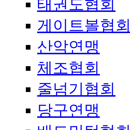
태권도협회
게이트볼협
산악연맹
체조협회
줄넘기협회
당구연맹