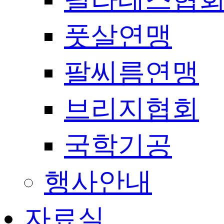
풋살연맹
팔씨름연맹
브리지협회
국학기공
행사안내
자료실