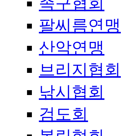
족구협회
팔씨름연맹
산악연맹
브리지협회
낚시협회
검도회