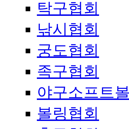
탁구협회
낚시협회
궁도협회
족구협회
야구소프트
볼링협회