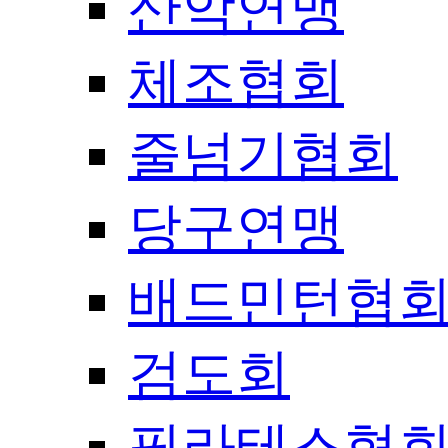
산악연맹
체조협회
줄넘기협회
당구연맹
배드민턴협
검도회
필라테스협