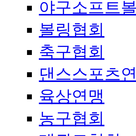
야구소프트
볼링협회
축구협회
댄스스포츠
육상연맹
농구협회