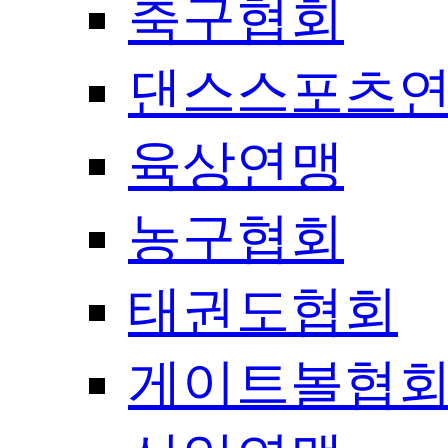
축구협회
댄스스포츠
육상연맹
농구협회
태권도협회
게이트볼협