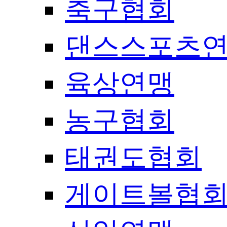
축구협회
댄스스포츠
육상연맹
농구협회
태권도협회
게이트볼협