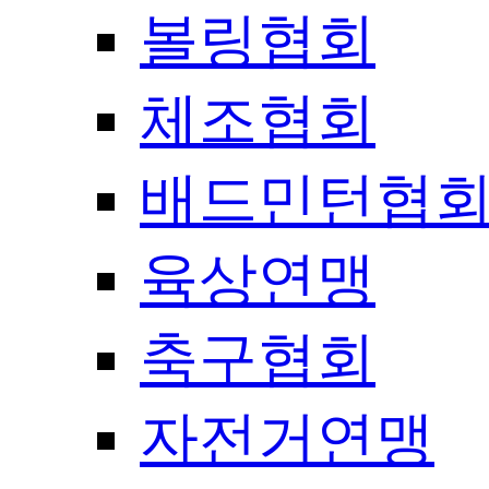
볼링협회
체조협회
배드민턴협
육상연맹
축구협회
자전거연맹