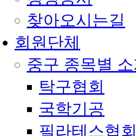
찾아오시는길
회원단체
중구 종목별 
탁구협회
국학기공
필라테스협