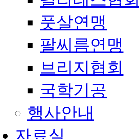
풋살연맹
팔씨름연맹
브리지협회
국학기공
행사안내
자료실