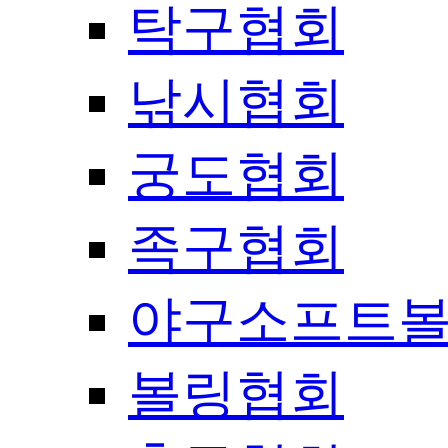
탁구협회
낚시협회
궁도협회
족구협회
야구소프트
볼링협회