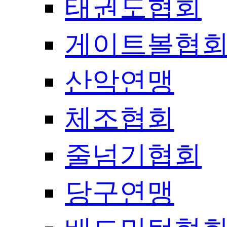
태권도협회
게이트볼협
산악연맹
체조협회
줄넘기협회
당구연맹