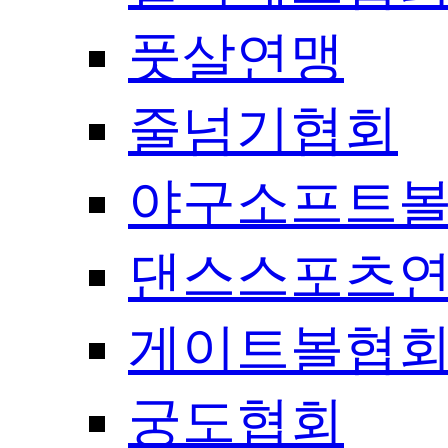
풋살연맹
줄넘기협회
야구소프트
댄스스포츠
게이트볼협
궁도협회