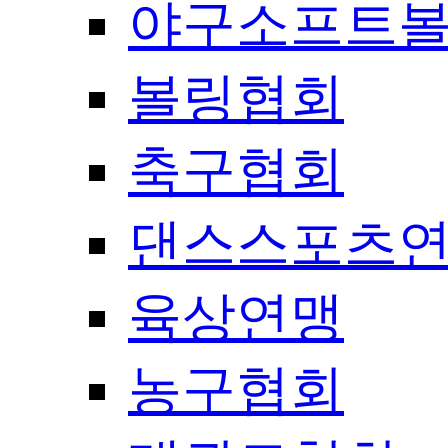
야구소프트
볼링협회
축구협회
댄스스포츠
육상연맹
농구협회