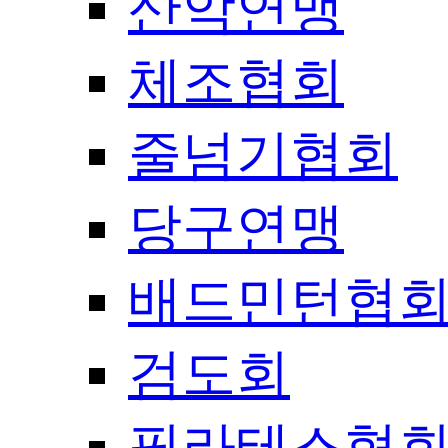
산악연맹
체조협회
줄넘기협회
당구연맹
배드민턴협
검도회
필라테스협