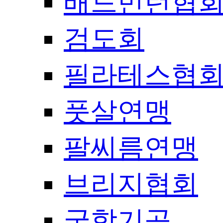
배드민턴협
검도회
필라테스협
풋살연맹
팔씨름연맹
브리지협회
국학기공