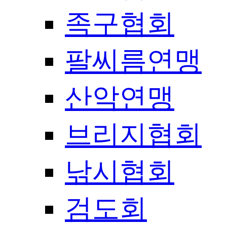
족구협회
팔씨름연맹
산악연맹
브리지협회
낚시협회
검도회