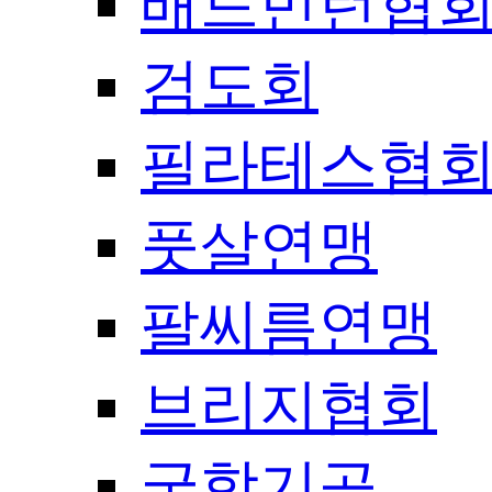
배드민턴협
검도회
필라테스협
풋살연맹
팔씨름연맹
브리지협회
국학기공