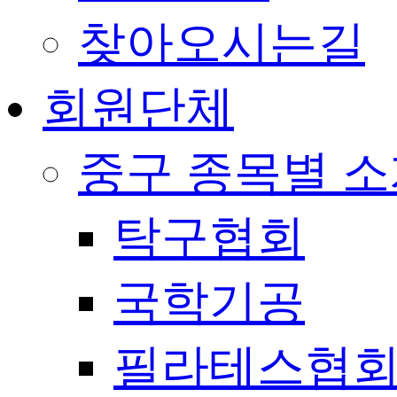
찾아오시는길
회원단체
중구 종목별 
탁구협회
국학기공
필라테스협