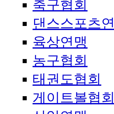
축구협회
댄스스포츠
육상연맹
농구협회
태권도협회
게이트볼협