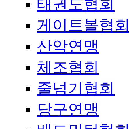
태권도협회
게이트볼협
산악연맹
체조협회
줄넘기협회
당구연맹