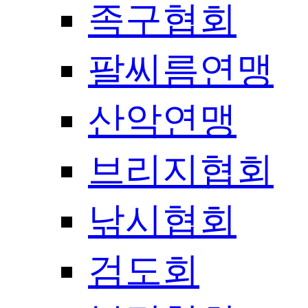
족구협회
팔씨름연맹
산악연맹
브리지협회
낚시협회
검도회