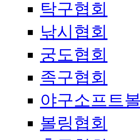
탁구협회
낚시협회
궁도협회
족구협회
야구소프트
볼링협회