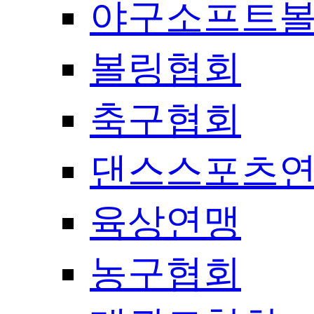
야구소프트
볼링협회
축구협회
댄스스포츠
육상연맹
농구협회