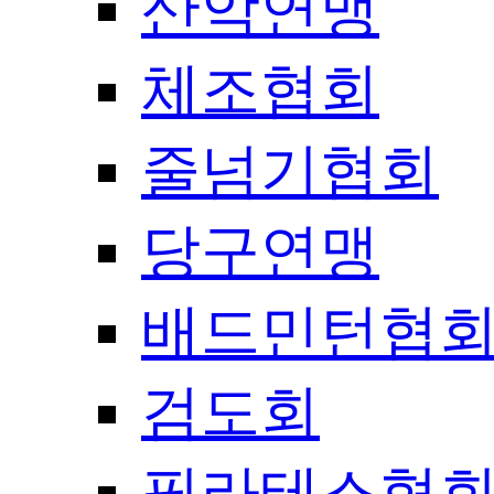
산악연맹
체조협회
줄넘기협회
당구연맹
배드민턴협
검도회
필라테스협