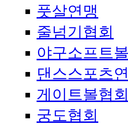
풋살연맹
줄넘기협회
야구소프트
댄스스포츠
게이트볼협
궁도협회