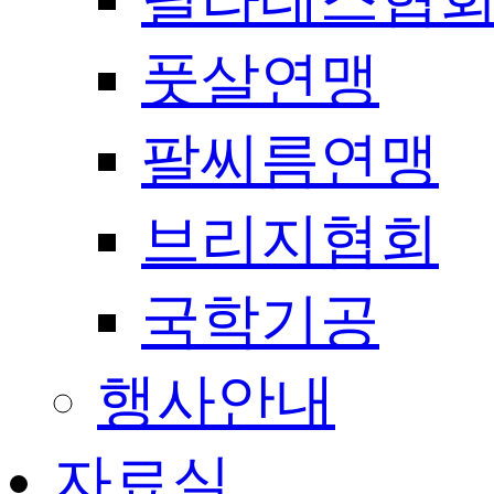
풋살연맹
팔씨름연맹
브리지협회
국학기공
행사안내
자료실