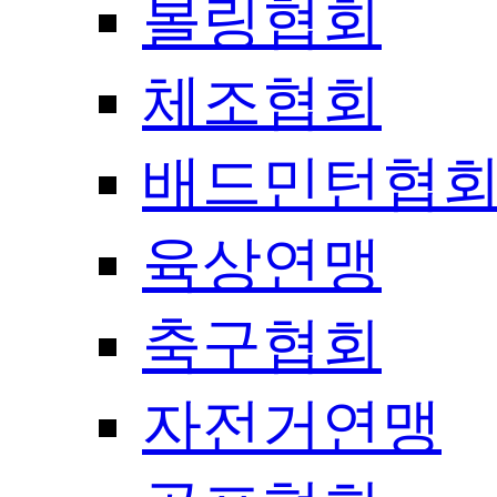
볼링협회
체조협회
배드민턴협
육상연맹
축구협회
자전거연맹