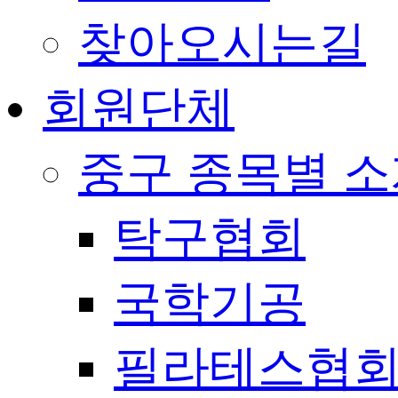
찾아오시는길
회원단체
중구 종목별 
탁구협회
국학기공
필라테스협