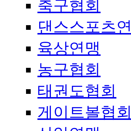
축구협회
댄스스포츠
육상연맹
농구협회
태권도협회
게이트볼협