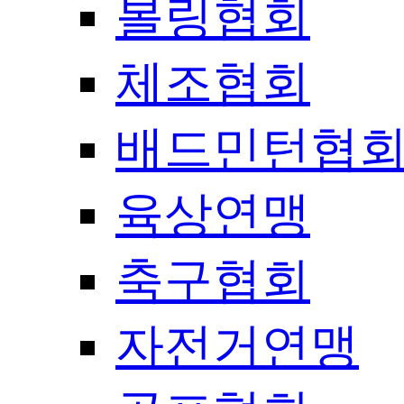
볼링협회
체조협회
배드민턴협
육상연맹
축구협회
자전거연맹