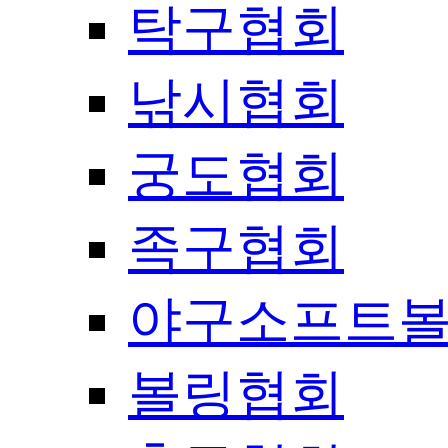
탁구협회
낚시협회
궁도협회
족구협회
야구소프트
볼링협회