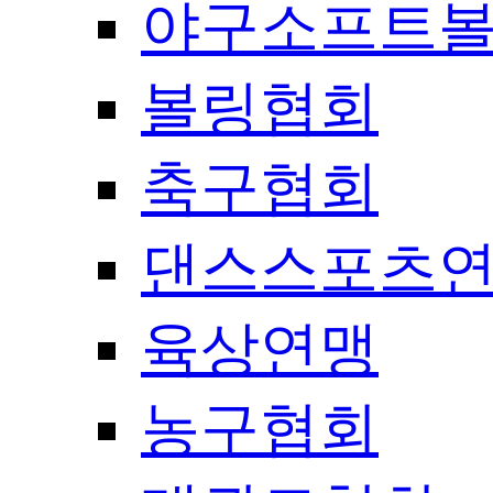
야구소프트
볼링협회
축구협회
댄스스포츠
육상연맹
농구협회