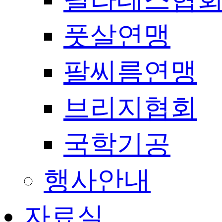
풋살연맹
팔씨름연맹
브리지협회
국학기공
행사안내
자료실