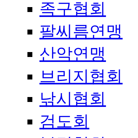
족구협회
팔씨름연맹
산악연맹
브리지협회
낚시협회
검도회