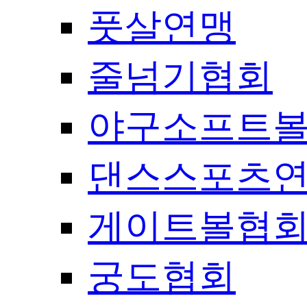
풋살연맹
줄넘기협회
야구소프트
댄스스포츠
게이트볼협
궁도협회