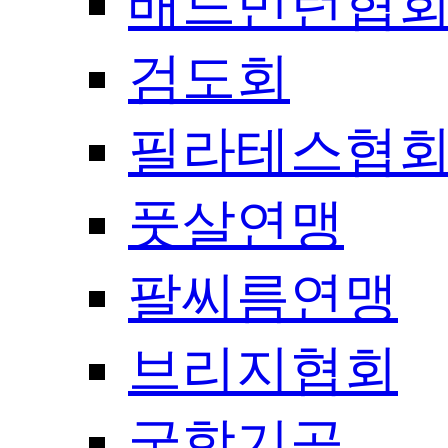
배드민턴협
검도회
필라테스협
풋살연맹
팔씨름연맹
브리지협회
국학기공