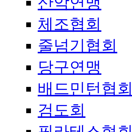
산악연맹
체조협회
줄넘기협회
당구연맹
배드민턴협
검도회
필라테스협