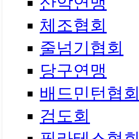
산악연맹
체조협회
줄넘기협회
당구연맹
배드민턴협
검도회
필라테스협