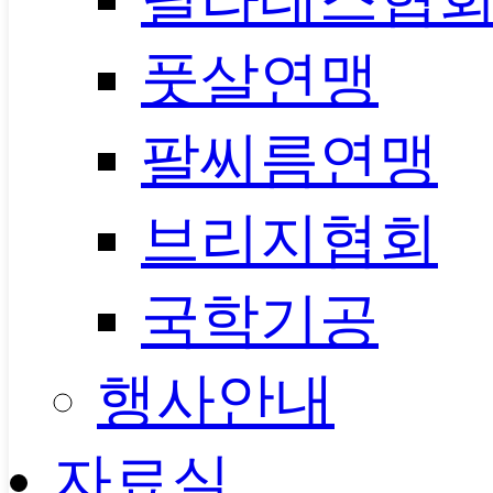
풋살연맹
팔씨름연맹
브리지협회
국학기공
행사안내
자료실