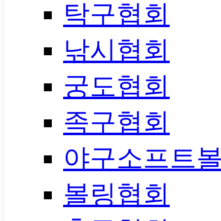
탁구협회
낚시협회
궁도협회
족구협회
야구소프트
볼링협회