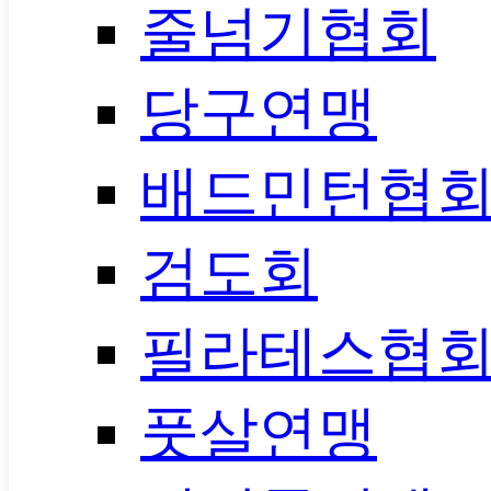
줄넘기협회
당구연맹
배드민턴협
검도회
필라테스협
풋살연맹