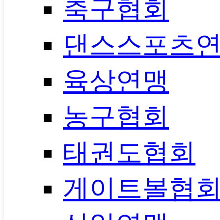
축구협회
댄스스포츠
육상연맹
농구협회
태권도협회
게이트볼협