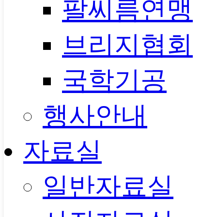
팔씨름연맹
브리지협회
국학기공
행사안내
자료실
일반자료실