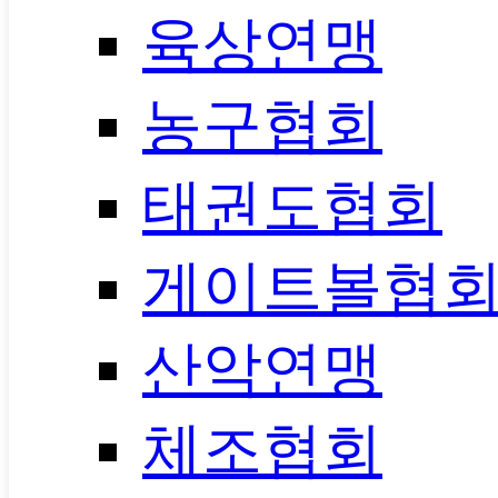
육상연맹
농구협회
태권도협회
게이트볼협
산악연맹
체조협회