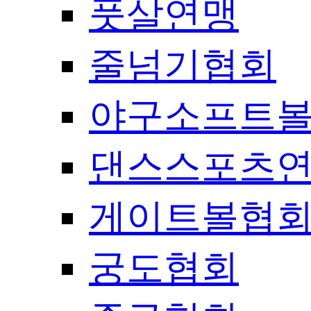
풋살연맹
줄넘기협회
야구소프트
댄스스포츠
게이트볼협
궁도협회