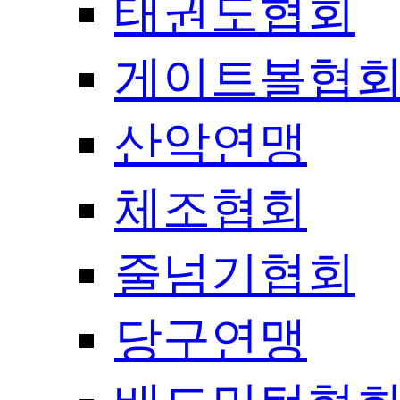
태권도협회
게이트볼협
산악연맹
체조협회
줄넘기협회
당구연맹