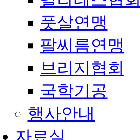
풋살연맹
팔씨름연맹
브리지협회
국학기공
행사안내
자료실