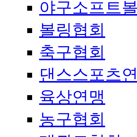
야구소프트
볼링협회
축구협회
댄스스포츠
육상연맹
농구협회