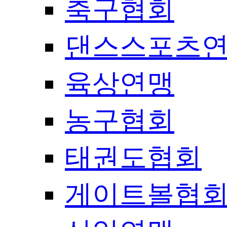
축구협회
댄스스포츠
육상연맹
농구협회
태권도협회
게이트볼협