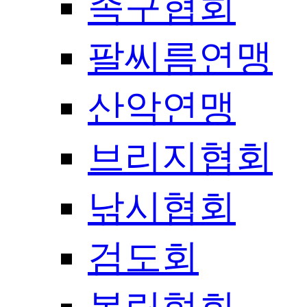
족구협회
팔씨름연맹
산악연맹
브리지협회
낚시협회
검도회