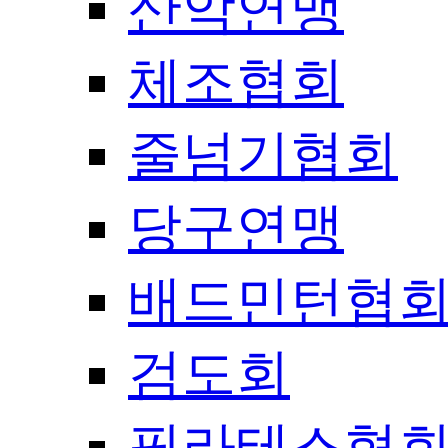
산악연맹
체조협회
줄넘기협회
당구연맹
배드민턴협
검도회
필라테스협