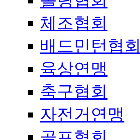
볼링협회
체조협회
배드민턴협
육상연맹
축구협회
자전거연맹
골프협회