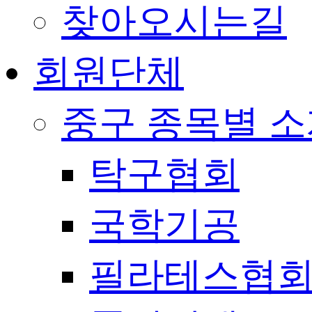
찾아오시는길
회원단체
중구 종목별 
탁구협회
국학기공
필라테스협