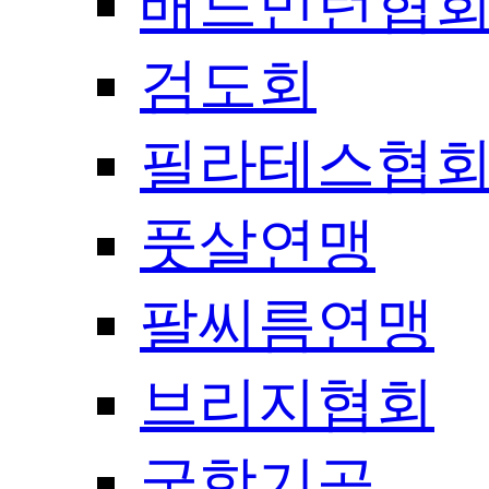
배드민턴협
검도회
필라테스협
풋살연맹
팔씨름연맹
브리지협회
국학기공