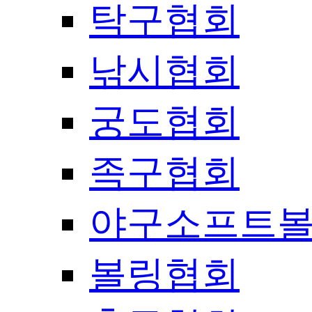
탁구협회
낚시협회
궁도협회
족구협회
야구소프트
볼링협회