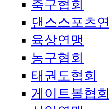
축구협회
댄스스포츠
육상연맹
농구협회
태권도협회
게이트볼협