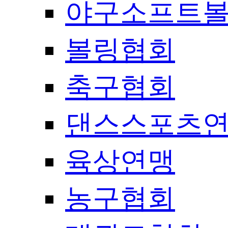
야구소프트
볼링협회
축구협회
댄스스포츠
육상연맹
농구협회