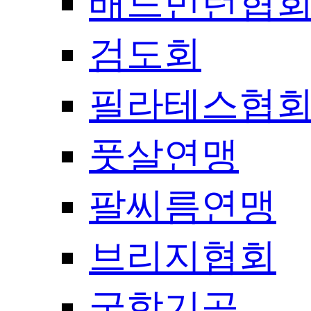
배드민턴협
검도회
필라테스협
풋살연맹
팔씨름연맹
브리지협회
국학기공