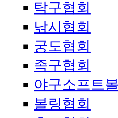
탁구협회
낚시협회
궁도협회
족구협회
야구소프트
볼링협회