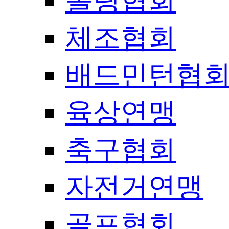
볼링협회
체조협회
배드민턴협
육상연맹
축구협회
자전거연맹
골프협회