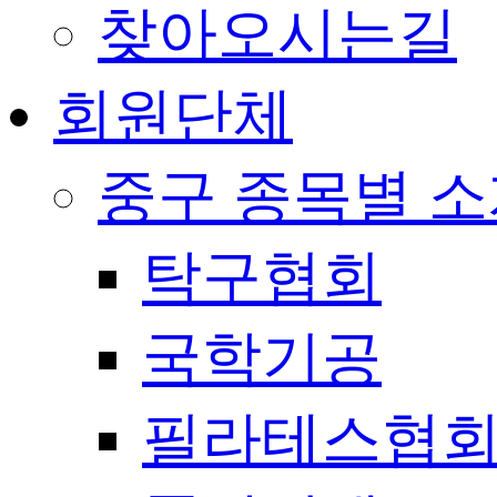
찾아오시는길
회원단체
중구 종목별 
탁구협회
국학기공
필라테스협