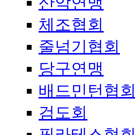
산악연맹
체조협회
줄넘기협회
당구연맹
배드민턴협
검도회
필라테스협