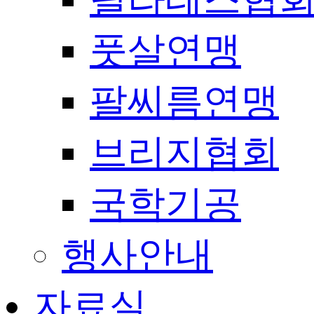
풋살연맹
팔씨름연맹
브리지협회
국학기공
행사안내
자료실