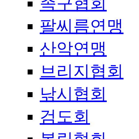
족구협회
팔씨름연맹
산악연맹
브리지협회
낚시협회
검도회