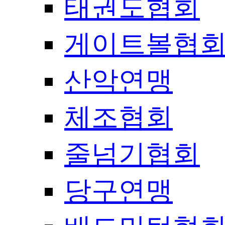
태권도협회
게이트볼협
산악연맹
체조협회
줄넘기협회
당구연맹