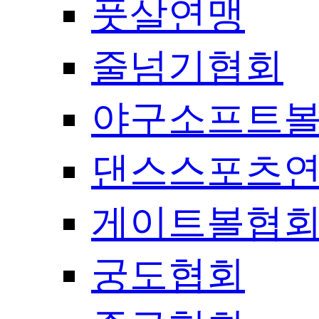
풋살연맹
줄넘기협회
야구소프트
댄스스포츠
게이트볼협
궁도협회