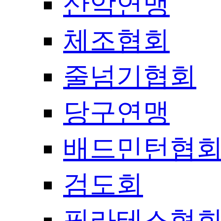
산악연맹
체조협회
줄넘기협회
당구연맹
배드민턴협
검도회
필라테스협