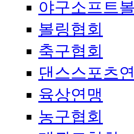
야구소프트
볼링협회
축구협회
댄스스포츠
육상연맹
농구협회