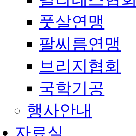
풋살연맹
팔씨름연맹
브리지협회
국학기공
행사안내
자료실