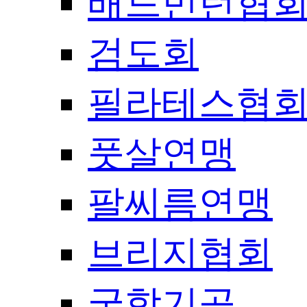
배드민턴협
검도회
필라테스협
풋살연맹
팔씨름연맹
브리지협회
국학기공