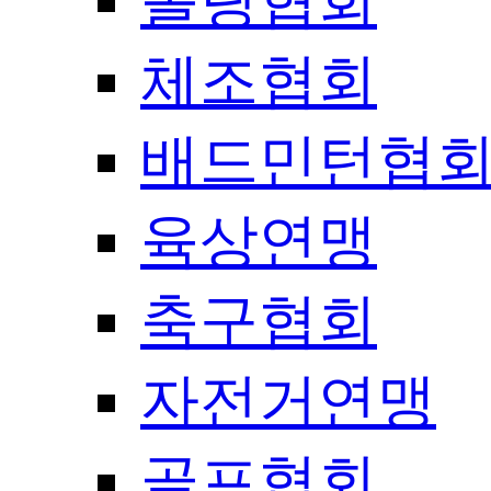
볼링협회
체조협회
배드민턴협
육상연맹
축구협회
자전거연맹
골프협회