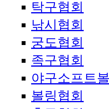
탁구협회
낚시협회
궁도협회
족구협회
야구소프트
볼링협회