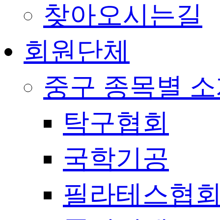
찾아오시는길
회원단체
중구 종목별 
탁구협회
국학기공
필라테스협