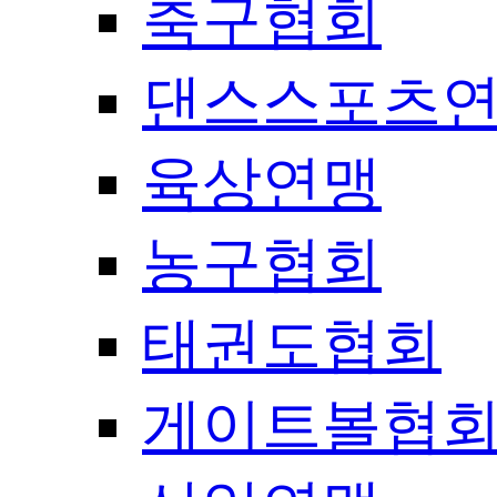
축구협회
댄스스포츠
육상연맹
농구협회
태권도협회
게이트볼협