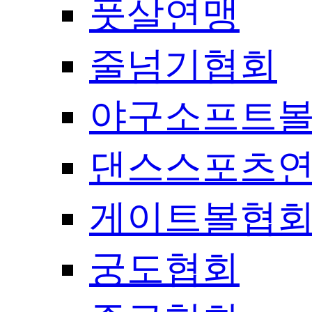
풋살연맹
줄넘기협회
야구소프트
댄스스포츠
게이트볼협
궁도협회