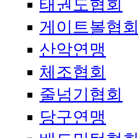
태권도협회
게이트볼협
산악연맹
체조협회
줄넘기협회
당구연맹