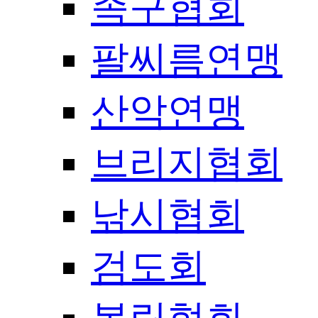
족구협회
팔씨름연맹
산악연맹
브리지협회
낚시협회
검도회