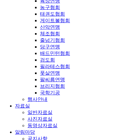
육상연맹
농구협회
태권도협회
게이트볼협회
산악연맹
체조협회
줄넘기협회
당구연맹
배드민턴협회
검도회
필라테스협회
풋살연맹
팔씨름연맹
브리지협회
국학기공
행사안내
자료실
일반자료실
사진자료실
동영상자료실
알림마당
공지사항