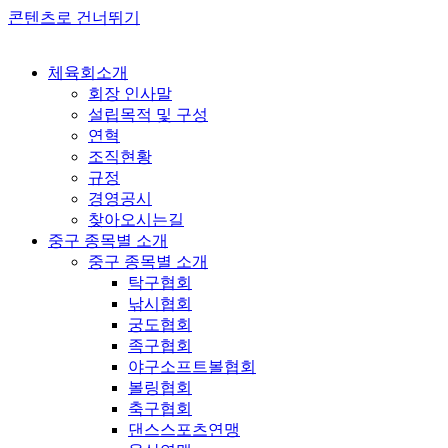
콘텐츠로 건너뛰기
체육회소개
회장 인사말
설립목적 및 구성
연혁
조직현황
규정
경영공시
찾아오시는길
중구 종목별 소개
중구 종목별 소개
탁구협회
낚시협회
궁도협회
족구협회
야구소프트볼협회
볼링협회
축구협회
댄스스포츠연맹