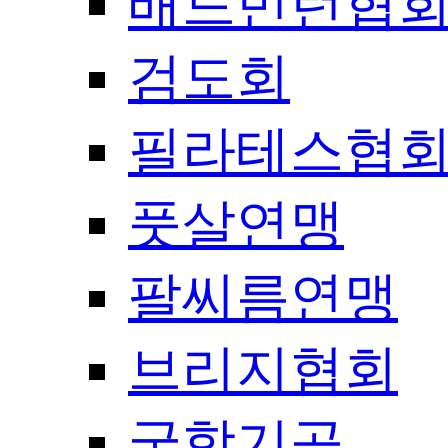
배드민턴협
검도회
필라테스협
풋살연맹
팔씨름연맹
브리지협회
국학기공