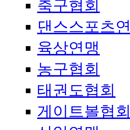
축구협회
댄스스포츠
육상연맹
농구협회
태권도협회
게이트볼협