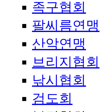
족구협회
팔씨름연맹
산악연맹
브리지협회
낚시협회
검도회