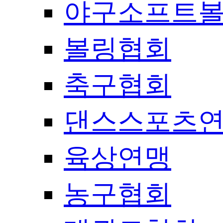
야구소프트
볼링협회
축구협회
댄스스포츠
육상연맹
농구협회