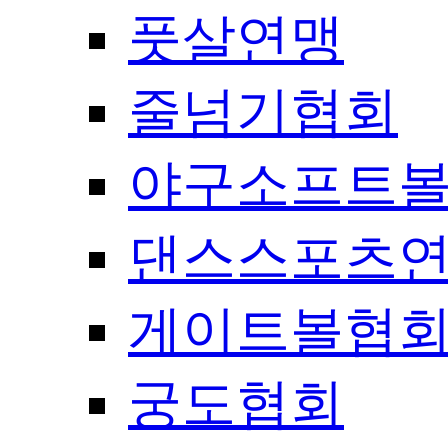
풋살연맹
줄넘기협회
야구소프트
댄스스포츠
게이트볼협
궁도협회