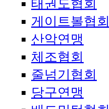
태권도협회
게이트볼협
산악연맹
체조협회
줄넘기협회
당구연맹