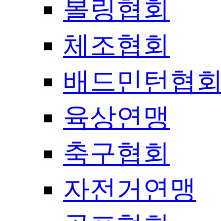
볼링협회
체조협회
배드민턴협
육상연맹
축구협회
자전거연맹