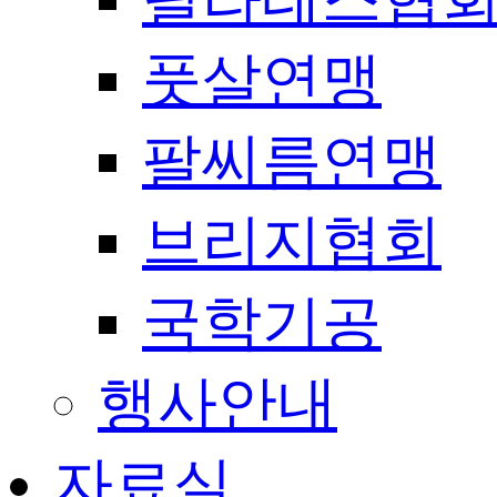
풋살연맹
팔씨름연맹
브리지협회
국학기공
행사안내
자료실