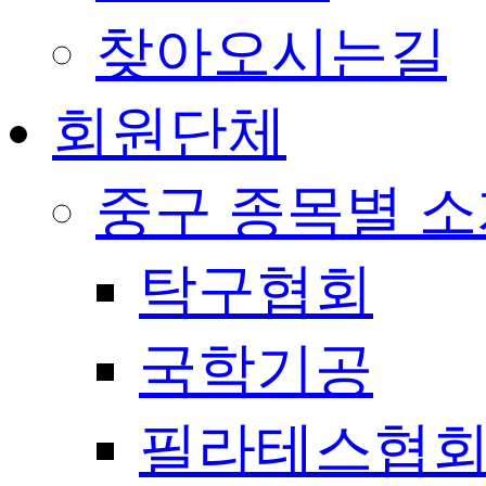
찾아오시는길
회원단체
중구 종목별 
탁구협회
국학기공
필라테스협