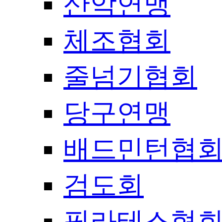
산악연맹
체조협회
줄넘기협회
당구연맹
배드민턴협
검도회
필라테스협