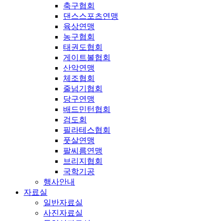
축구협회
댄스스포츠연맹
육상연맹
농구협회
태권도협회
게이트볼협회
산악연맹
체조협회
줄넘기협회
당구연맹
배드민턴협회
검도회
필라테스협회
풋살연맹
팔씨름연맹
브리지협회
국학기공
행사안내
자료실
일반자료실
사진자료실