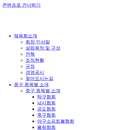
콘텐츠로 건너뛰기
체육회소개
회장 인사말
설립목적 및 구성
연혁
조직현황
규정
경영공시
찾아오시는길
중구 종목별 소개
중구 종목별 소개
탁구협회
낚시협회
궁도협회
족구협회
야구소프트볼협회
볼링협회