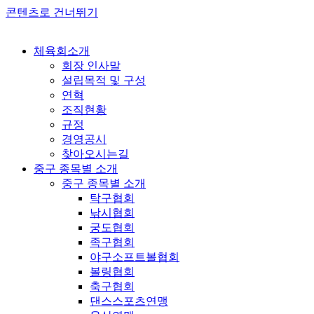
콘텐츠로 건너뛰기
체육회소개
회장 인사말
설립목적 및 구성
연혁
조직현황
규정
경영공시
찾아오시는길
중구 종목별 소개
중구 종목별 소개
탁구협회
낚시협회
궁도협회
족구협회
야구소프트볼협회
볼링협회
축구협회
댄스스포츠연맹