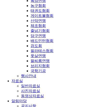
육상연맹
농구협회
태권도협회
게이트볼협회
산악연맹
체조협회
줄넘기협회
당구연맹
배드민턴협회
검도회
필라테스협회
풋살연맹
팔씨름연맹
브리지협회
국학기공
행사안내
자료실
일반자료실
사진자료실
동영상자료실
알림마당
공지사항