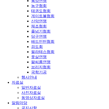
육상연맹
농구협회
태권도협회
게이트볼협회
산악연맹
체조협회
줄넘기협회
당구연맹
배드민턴협회
검도회
필라테스협회
풋살연맹
팔씨름연맹
브리지협회
국학기공
행사안내
자료실
일반자료실
사진자료실
동영상자료실
알림마당
공지사항