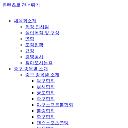
콘텐츠로 건너뛰기
체육회소개
회장 인사말
설립목적 및 구성
연혁
조직현황
규정
경영공시
찾아오시는길
중구 종목별 소개
중구 종목별 소개
탁구협회
낚시협회
궁도협회
족구협회
야구소프트볼협회
볼링협회
축구협회
댄스스포츠연맹