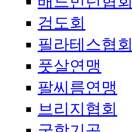
배드민턴협
검도회
필라테스협
풋살연맹
팔씨름연맹
브리지협회
국학기공