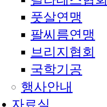
풋살연맹
팔씨름연맹
브리지협회
국학기공
행사안내
자료실