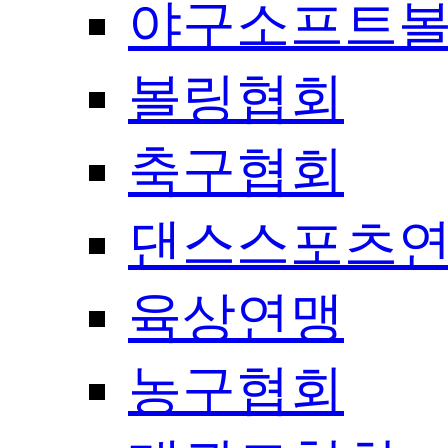
야구소프트
볼링협회
축구협회
댄스스포츠
육상연맹
농구협회