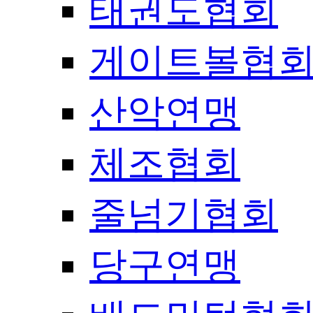
태권도협회
게이트볼협
산악연맹
체조협회
줄넘기협회
당구연맹