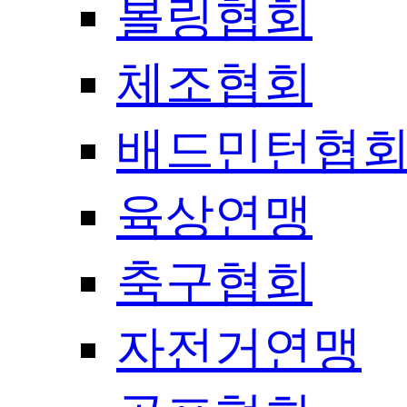
볼링협회
체조협회
배드민턴협
육상연맹
축구협회
자전거연맹