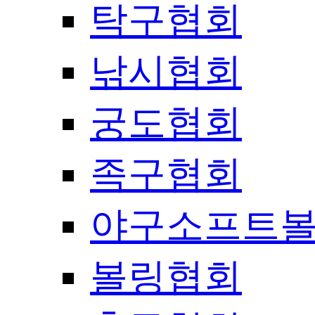
탁구협회
낚시협회
궁도협회
족구협회
야구소프트
볼링협회