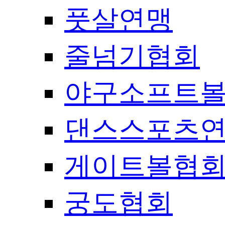
풋살연맹
줄넘기협회
야구소프트
댄스스포츠
게이트볼협
궁도협회