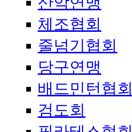
산악연맹
체조협회
줄넘기협회
당구연맹
배드민턴협
검도회
필라테스협