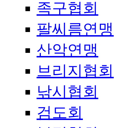
족구협회
팔씨름연맹
산악연맹
브리지협회
낚시협회
검도회