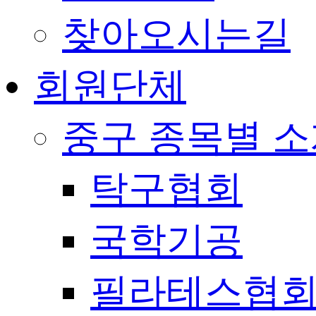
찾아오시는길
회원단체
중구 종목별 
탁구협회
국학기공
필라테스협