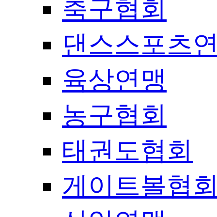
축구협회
댄스스포츠
육상연맹
농구협회
태권도협회
게이트볼협