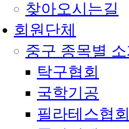
찾아오시는길
회원단체
중구 종목별 
탁구협회
국학기공
필라테스협