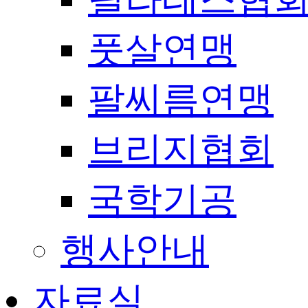
풋살연맹
팔씨름연맹
브리지협회
국학기공
행사안내
자료실