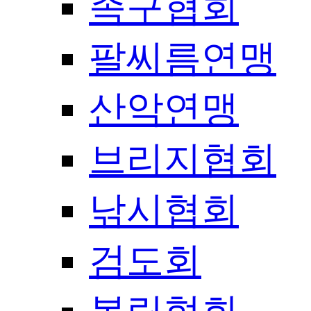
족구협회
팔씨름연맹
산악연맹
브리지협회
낚시협회
검도회