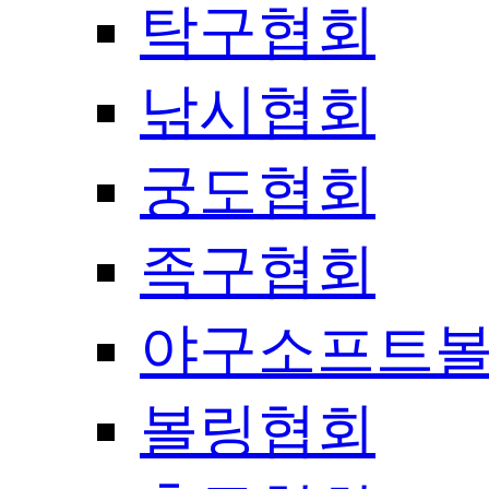
탁구협회
낚시협회
궁도협회
족구협회
야구소프트
볼링협회