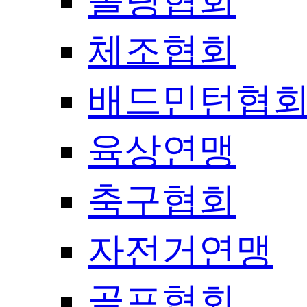
볼링협회
체조협회
배드민턴협
육상연맹
축구협회
자전거연맹
골프협회