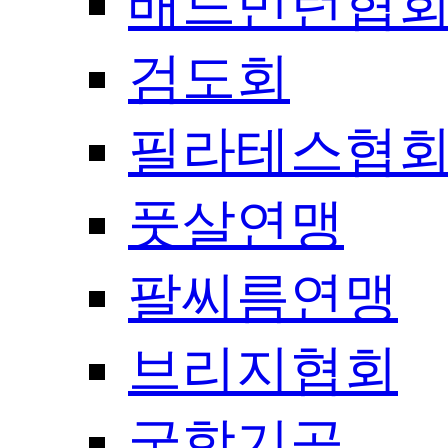
배드민턴협
검도회
필라테스협
풋살연맹
팔씨름연맹
브리지협회
국학기공