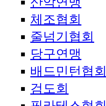
산악연맹
체조협회
줄넘기협회
당구연맹
배드민턴협
검도회
필라테스협