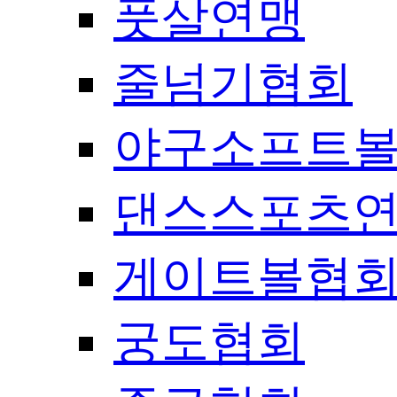
풋살연맹
줄넘기협회
야구소프트
댄스스포츠
게이트볼협
궁도협회