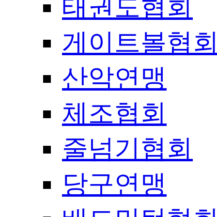
태권도협회
게이트볼협
산악연맹
체조협회
줄넘기협회
당구연맹