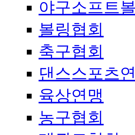
야구소프트
볼링협회
축구협회
댄스스포츠
육상연맹
농구협회