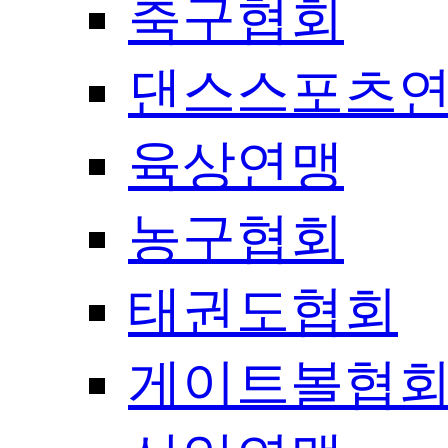
축구협회
댄스스포츠
육상연맹
농구협회
태권도협회
게이트볼협