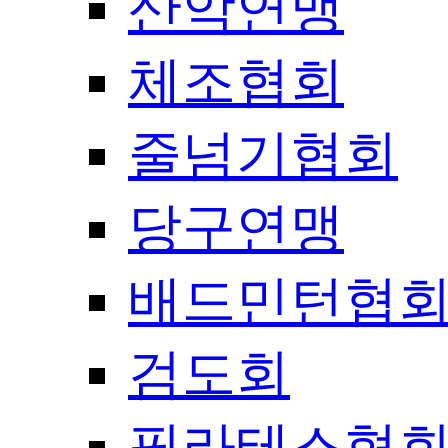
산악연맹
체조협회
줄넘기협회
당구연맹
배드민턴협
검도회
필라테스협