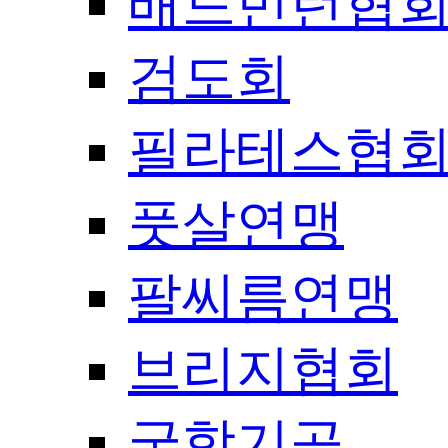
배드민턴협
검도회
필라테스협
풋살연맹
팔씨름연맹
브리지협회
국학기공