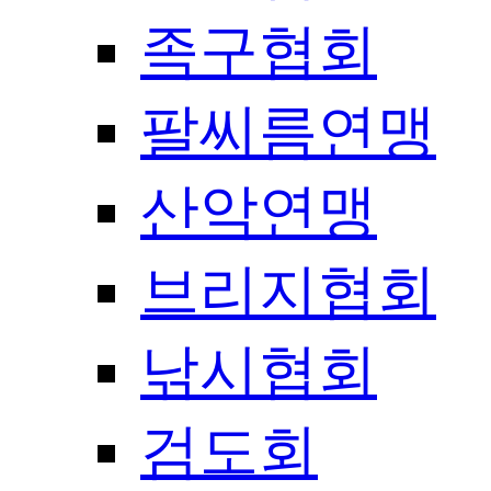
족구협회
팔씨름연맹
산악연맹
브리지협회
낚시협회
검도회