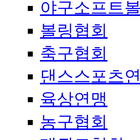
야구소프트
볼링협회
축구협회
댄스스포츠
육상연맹
농구협회