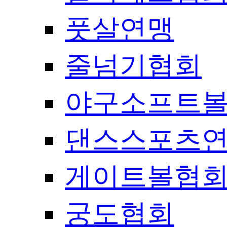
풋살연맹
줄넘기협회
야구소프트
댄스스포츠
게이트볼협
궁도협회