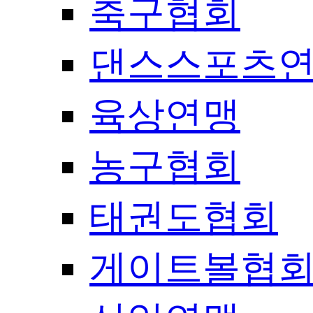
축구협회
댄스스포츠
육상연맹
농구협회
태권도협회
게이트볼협