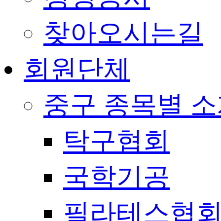
찾아오시는길
회원단체
중구 종목별 
탁구협회
국학기공
필라테스협