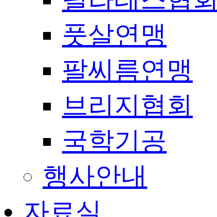
풋살연맹
팔씨름연맹
브리지협회
국학기공
행사안내
자료실