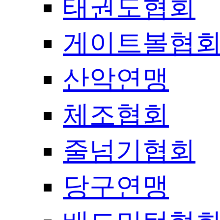
태권도협회
게이트볼협
산악연맹
체조협회
줄넘기협회
당구연맹