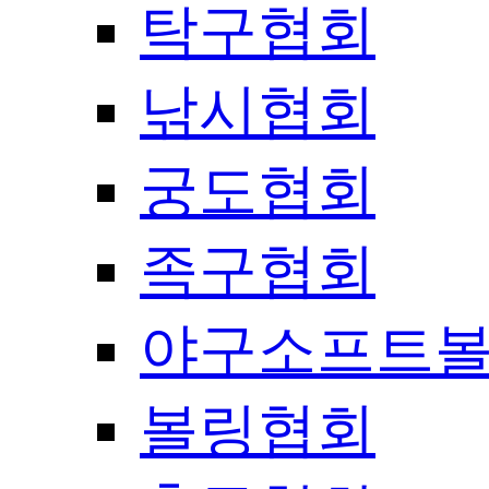
탁구협회
낚시협회
궁도협회
족구협회
야구소프트
볼링협회