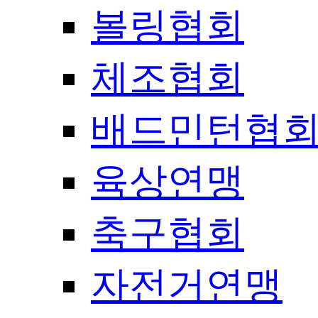
볼링협회
체조협회
배드민턴협
육상연맹
축구협회
자전거연맹