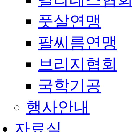
풋살연맹
팔씨름연맹
브리지협회
국학기공
행사안내
자료실