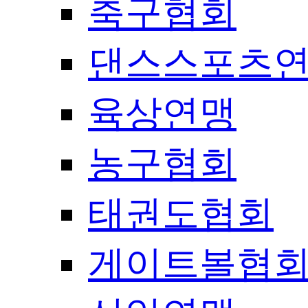
축구협회
댄스스포츠
육상연맹
농구협회
태권도협회
게이트볼협