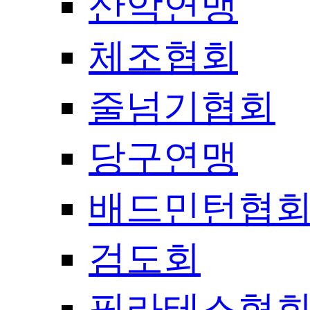
산악연맹
체조협회
줄넘기협회
당구연맹
배드민턴협
검도회
필라테스협