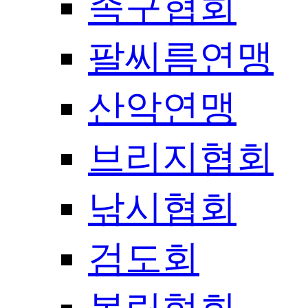
족구협회
팔씨름연맹
산악연맹
브리지협회
낚시협회
검도회