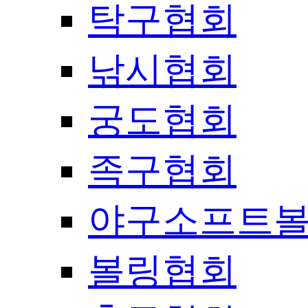
탁구협회
낚시협회
궁도협회
족구협회
야구소프트
볼링협회