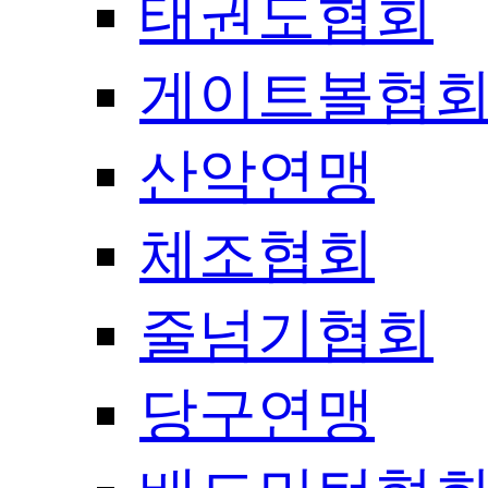
태권도협회
게이트볼협
산악연맹
체조협회
줄넘기협회
당구연맹