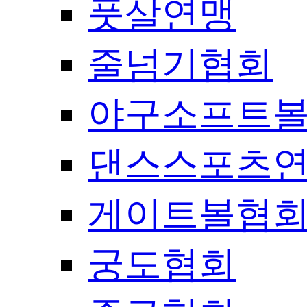
풋살연맹
줄넘기협회
야구소프트
댄스스포츠
게이트볼협
궁도협회