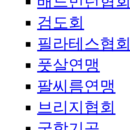
배드민턴협
검도회
필라테스협
풋살연맹
팔씨름연맹
브리지협회
국학기공