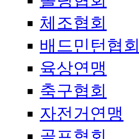
볼링협회
체조협회
배드민턴협
육상연맹
축구협회
자전거연맹
골프협회