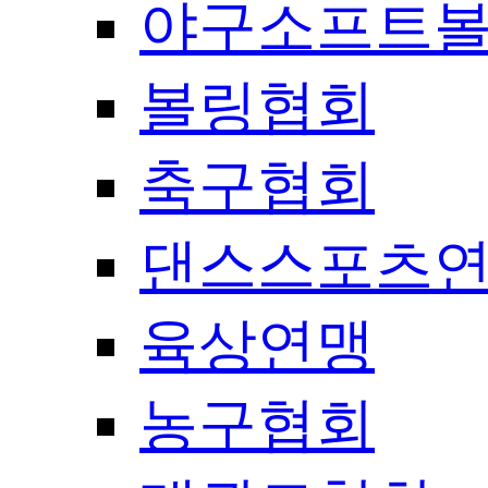
야구소프트
볼링협회
축구협회
댄스스포츠
육상연맹
농구협회