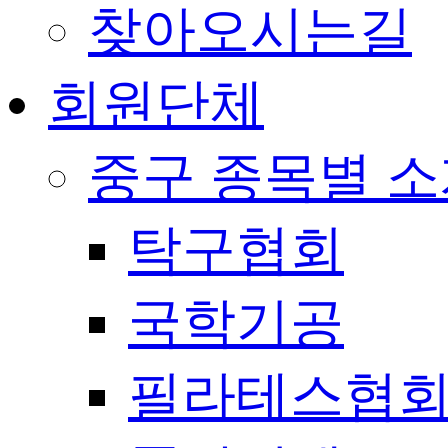
찾아오시는길
회원단체
중구 종목별 
탁구협회
국학기공
필라테스협