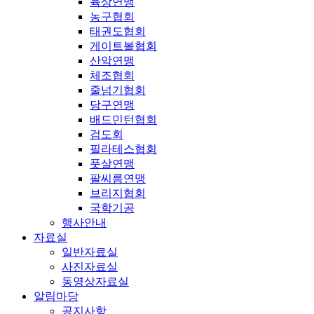
육상연맹
농구협회
태권도협회
게이트볼협회
산악연맹
체조협회
줄넘기협회
당구연맹
배드민턴협회
검도회
필라테스협회
풋살연맹
팔씨름연맹
브리지협회
국학기공
행사안내
자료실
일반자료실
사진자료실
동영상자료실
알림마당
공지사항