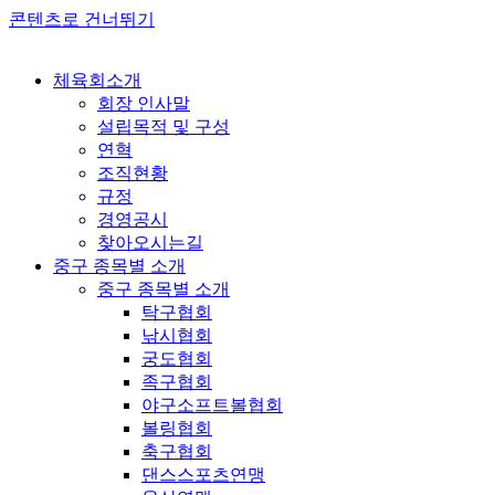
콘텐츠로 건너뛰기
체육회소개
회장 인사말
설립목적 및 구성
연혁
조직현황
규정
경영공시
찾아오시는길
중구 종목별 소개
중구 종목별 소개
탁구협회
낚시협회
궁도협회
족구협회
야구소프트볼협회
볼링협회
축구협회
댄스스포츠연맹