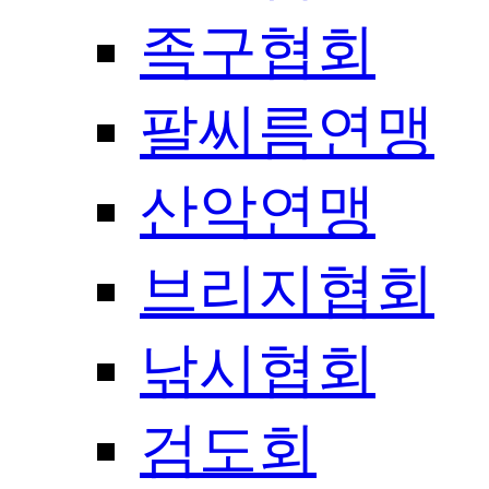
족구협회
팔씨름연맹
산악연맹
브리지협회
낚시협회
검도회