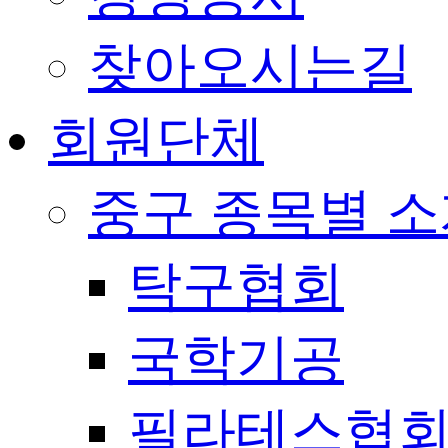
찾아오시는길
회원단체
중구 종목별 
탁구협회
국학기공
필라테스협