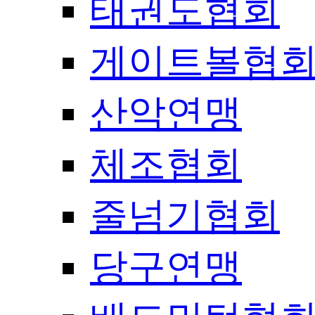
태권도협회
게이트볼협
산악연맹
체조협회
줄넘기협회
당구연맹