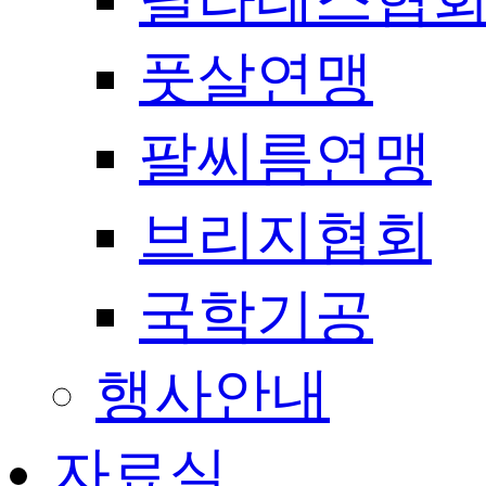
풋살연맹
팔씨름연맹
브리지협회
국학기공
행사안내
자료실