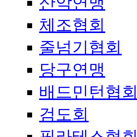
산악연맹
체조협회
줄넘기협회
당구연맹
배드민턴협
검도회
필라테스협