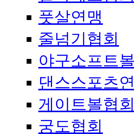
풋살연맹
줄넘기협회
야구소프트
댄스스포츠
게이트볼협
궁도협회