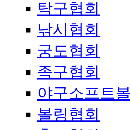
탁구협회
낚시협회
궁도협회
족구협회
야구소프트
볼링협회