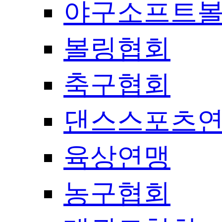
야구소프트
볼링협회
축구협회
댄스스포츠
육상연맹
농구협회