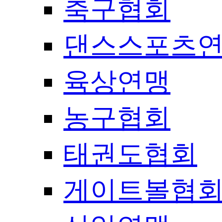
축구협회
댄스스포츠
육상연맹
농구협회
태권도협회
게이트볼협