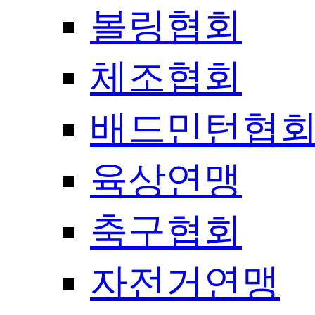
볼링협회
체조협회
배드민턴협
육상연맹
축구협회
자전거연맹