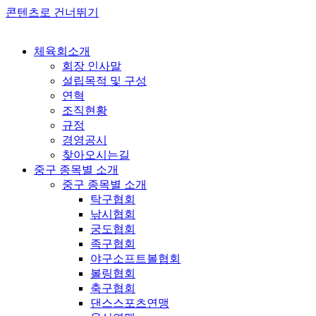
콘텐츠로 건너뛰기
체육회소개
회장 인사말
설립목적 및 구성
연혁
조직현황
규정
경영공시
찾아오시는길
중구 종목별 소개
중구 종목별 소개
탁구협회
낚시협회
궁도협회
족구협회
야구소프트볼협회
볼링협회
축구협회
댄스스포츠연맹