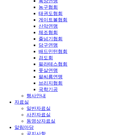
육상연맹
농구협회
태권도협회
게이트볼협회
산악연맹
체조협회
줄넘기협회
당구연맹
배드민턴협회
검도회
필라테스협회
풋살연맹
팔씨름연맹
브리지협회
국학기공
행사안내
자료실
일반자료실
사진자료실
동영상자료실
알림마당
공지사항