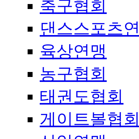
축구협회
댄스스포츠
육상연맹
농구협회
태권도협회
게이트볼협