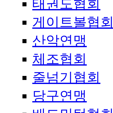
태권도협회
게이트볼협
산악연맹
체조협회
줄넘기협회
당구연맹