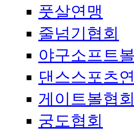
풋살연맹
줄넘기협회
야구소프트
댄스스포츠
게이트볼협
궁도협회