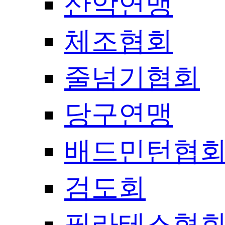
산악연맹
체조협회
줄넘기협회
당구연맹
배드민턴협
검도회
필라테스협