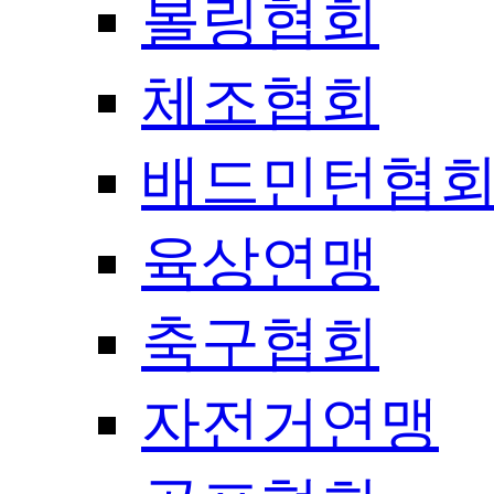
볼링협회
체조협회
배드민턴협
육상연맹
축구협회
자전거연맹