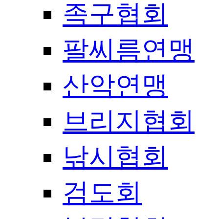
족구협회
팔씨름연맹
산악연맹
브리지협회
낚시협회
검도회