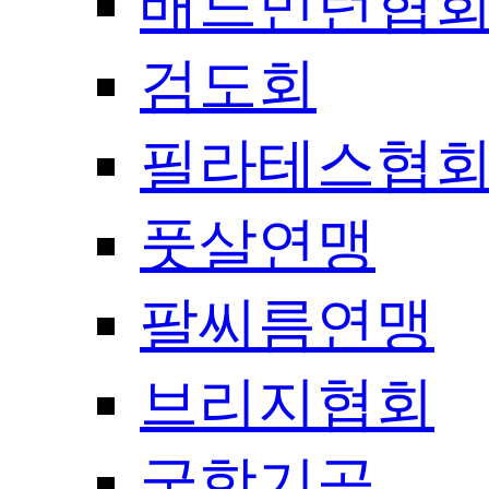
배드민턴협
검도회
필라테스협
풋살연맹
팔씨름연맹
브리지협회
국학기공