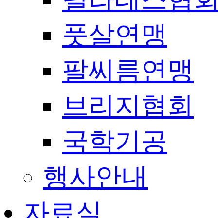
풋살연맹
팔씨름연맹
브리지협회
국학기공
행사안내
자료실