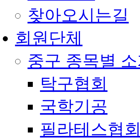
찾아오시는길
회원단체
중구 종목별 
탁구협회
국학기공
필라테스협