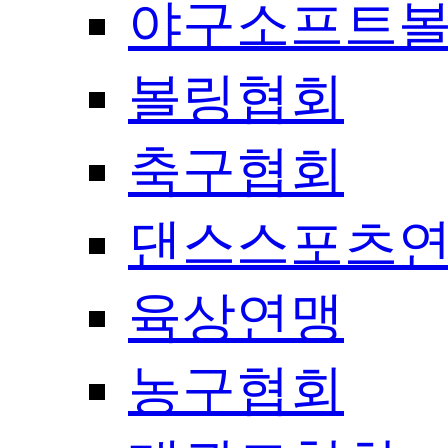
야구소프트
볼링협회
축구협회
댄스스포츠
육상연맹
농구협회