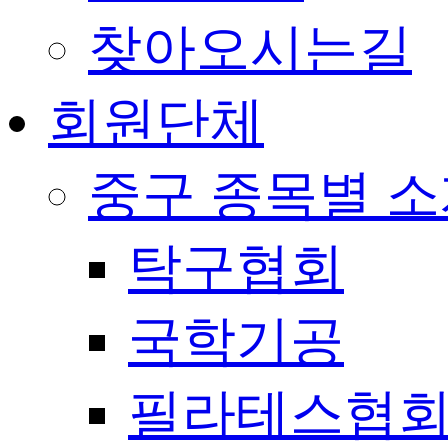
찾아오시는길
회원단체
중구 종목별 
탁구협회
국학기공
필라테스협