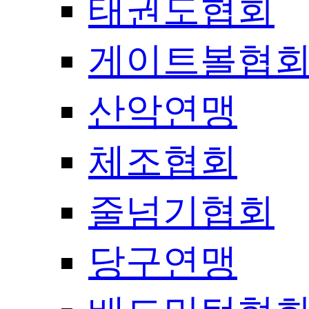
태권도협회
게이트볼협
산악연맹
체조협회
줄넘기협회
당구연맹