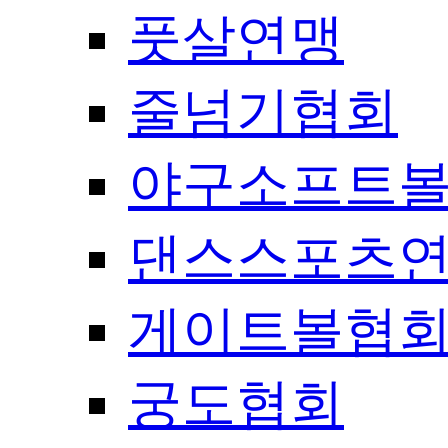
풋살연맹
줄넘기협회
야구소프트
댄스스포츠
게이트볼협
궁도협회