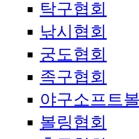
탁구협회
낚시협회
궁도협회
족구협회
야구소프트
볼링협회