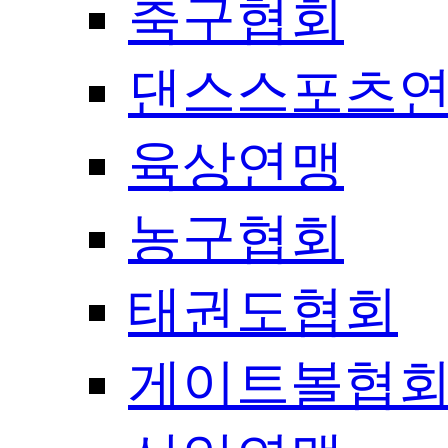
축구협회
댄스스포츠
육상연맹
농구협회
태권도협회
게이트볼협