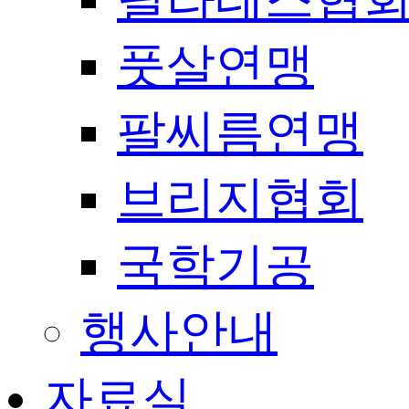
풋살연맹
팔씨름연맹
브리지협회
국학기공
행사안내
자료실