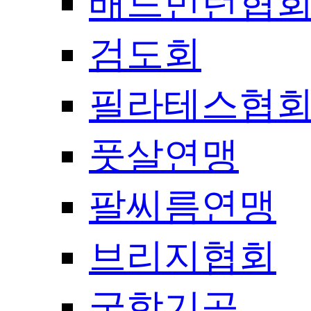
배드민턴협
검도회
필라테스협
풋살연맹
팔씨름연맹
브리지협회
국학기공