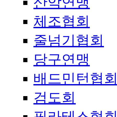
산악연맹
체조협회
줄넘기협회
당구연맹
배드민턴협
검도회
필라테스협