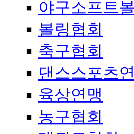
야구소프트
볼링협회
축구협회
댄스스포츠
육상연맹
농구협회