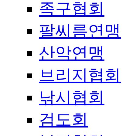
족구협회
팔씨름연맹
산악연맹
브리지협회
낚시협회
검도회