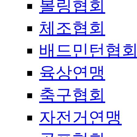
볼링협회
체조협회
배드민턴협
육상연맹
축구협회
자전거연맹