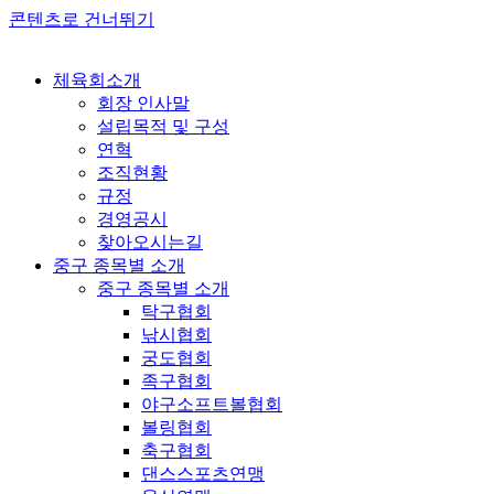
콘텐츠로 건너뛰기
체육회소개
회장 인사말
설립목적 및 구성
연혁
조직현황
규정
경영공시
찾아오시는길
중구 종목별 소개
중구 종목별 소개
탁구협회
낚시협회
궁도협회
족구협회
야구소프트볼협회
볼링협회
축구협회
댄스스포츠연맹