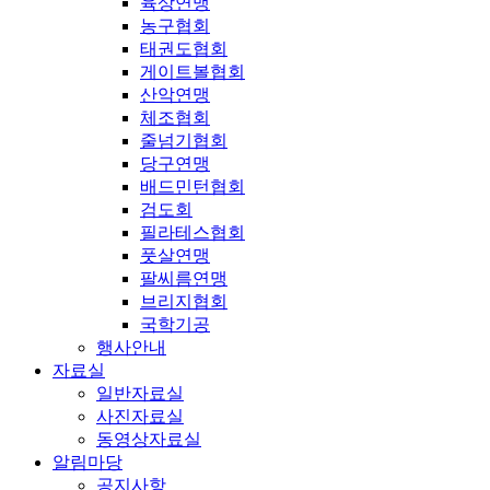
육상연맹
농구협회
태권도협회
게이트볼협회
산악연맹
체조협회
줄넘기협회
당구연맹
배드민턴협회
검도회
필라테스협회
풋살연맹
팔씨름연맹
브리지협회
국학기공
행사안내
자료실
일반자료실
사진자료실
동영상자료실
알림마당
공지사항