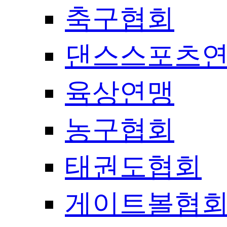
축구협회
댄스스포츠
육상연맹
농구협회
태권도협회
게이트볼협