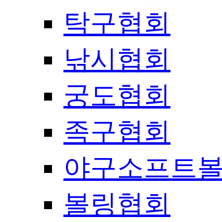
탁구협회
낚시협회
궁도협회
족구협회
야구소프트
볼링협회