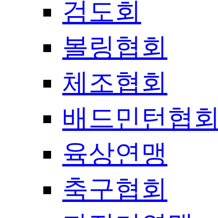
검도회
볼링협회
체조협회
배드민턴협
육상연맹
축구협회