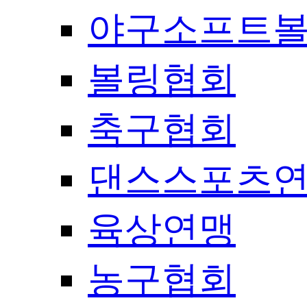
야구소프트
볼링협회
축구협회
댄스스포츠
육상연맹
농구협회