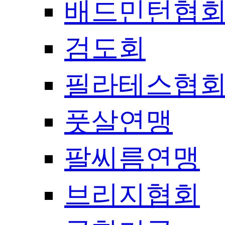
배드민턴협
검도회
필라테스협
풋살연맹
팔씨름연맹
브리지협회