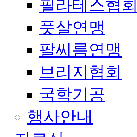
필라테스협
풋살연맹
팔씨름연맹
브리지협회
국학기공
행사안내