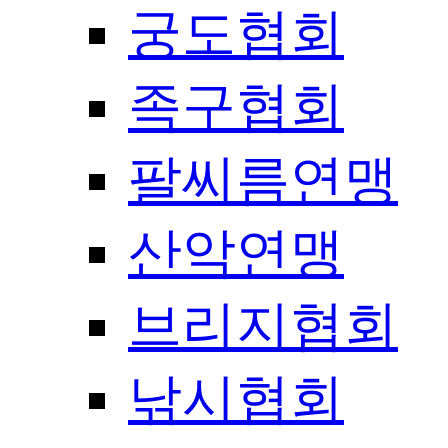
궁도협회
족구협회
팔씨름연맹
산악연맹
브리지협회
낚시협회