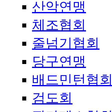
산악연맹
체조협회
줄넘기협회
당구연맹
배드민턴협
검도회