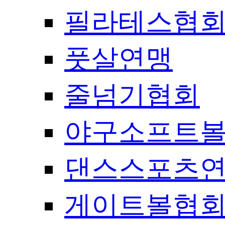
필라테스협
풋살연맹
줄넘기협회
야구소프트
댄스스포츠
게이트볼협