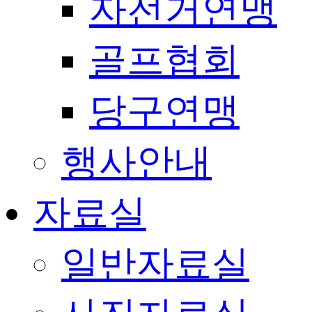
자전거연맹
골프협회
당구연맹
행사안내
자료실
일반자료실