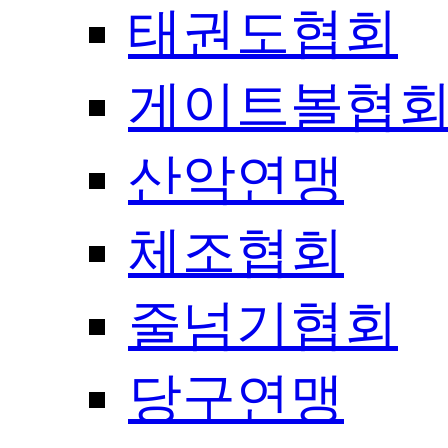
태권도협회
게이트볼협
산악연맹
체조협회
줄넘기협회
당구연맹