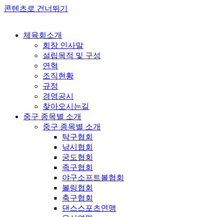
콘텐츠로 건너뛰기
체육회소개
회장 인사말
설립목적 및 구성
연혁
조직현황
규정
경영공시
찾아오시는길
중구 종목별 소개
중구 종목별 소개
탁구협회
낚시협회
궁도협회
족구협회
야구소프트볼협회
볼링협회
축구협회
댄스스포츠연맹