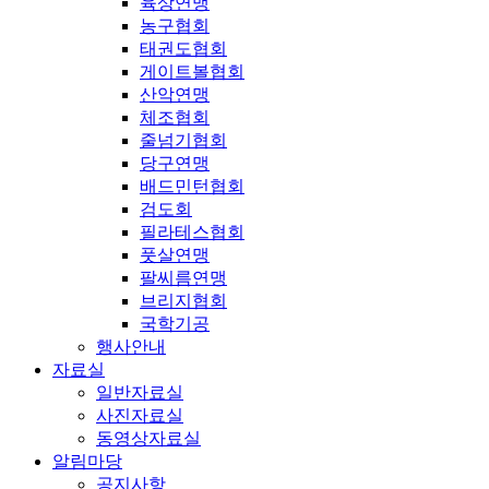
육상연맹
농구협회
태권도협회
게이트볼협회
산악연맹
체조협회
줄넘기협회
당구연맹
배드민턴협회
검도회
필라테스협회
풋살연맹
팔씨름연맹
브리지협회
국학기공
행사안내
자료실
일반자료실
사진자료실
동영상자료실
알림마당
공지사항