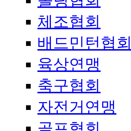
볼링협회
체조협회
배드민턴협
육상연맹
축구협회
자전거연맹
골프협회