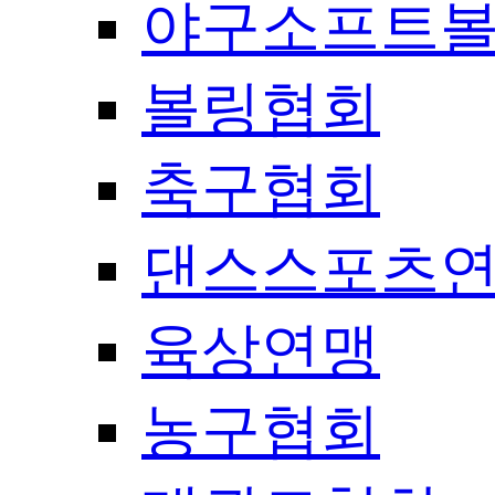
야구소프트
볼링협회
축구협회
댄스스포츠
육상연맹
농구협회