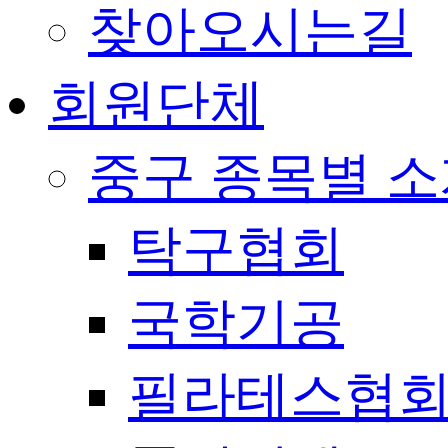
찾아오시는길
회원단체
중구 종목별 
탁구협회
국학기공
필라테스협