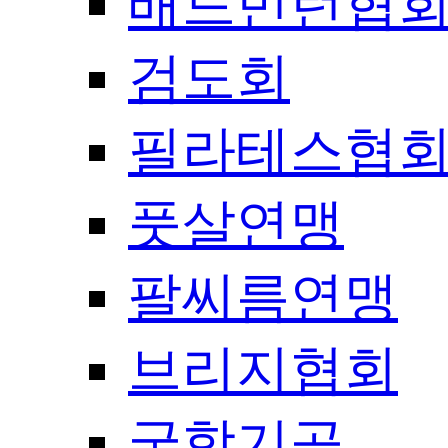
배드민턴협
검도회
필라테스협
풋살연맹
팔씨름연맹
브리지협회
국학기공