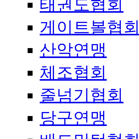
태권도협회
게이트볼협
산악연맹
체조협회
줄넘기협회
당구연맹