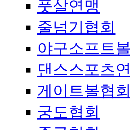
풋살연맹
줄넘기협회
야구소프트
댄스스포츠
게이트볼협
궁도협회