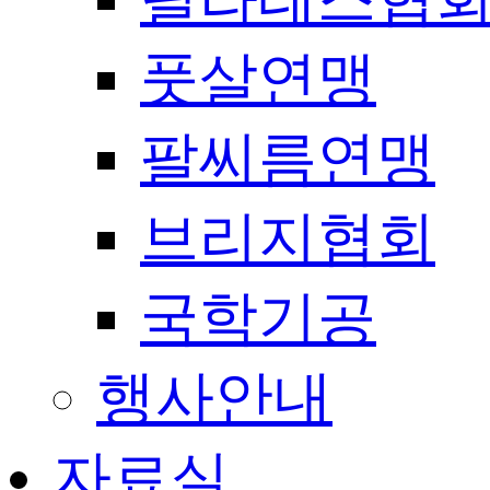
풋살연맹
팔씨름연맹
브리지협회
국학기공
행사안내
자료실