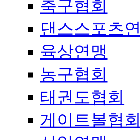
축구협회
댄스스포츠
육상연맹
농구협회
태권도협회
게이트볼협