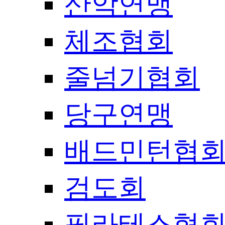
산악연맹
체조협회
줄넘기협회
당구연맹
배드민턴협
검도회
필라테스협