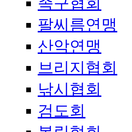
족구협회
팔씨름연맹
산악연맹
브리지협회
낚시협회
검도회