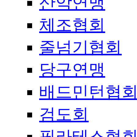
산악연맹
체조협회
줄넘기협회
당구연맹
배드민턴협
검도회
필라테스협