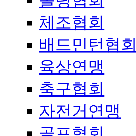
볼링협회
체조협회
배드민턴협
육상연맹
축구협회
자전거연맹
골프협회