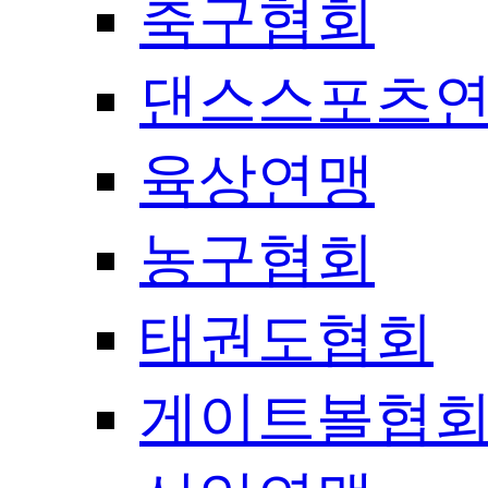
축구협회
댄스스포츠
육상연맹
농구협회
태권도협회
게이트볼협