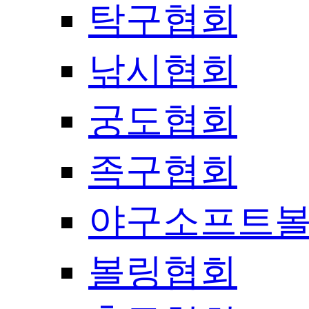
탁구협회
낚시협회
궁도협회
족구협회
야구소프트
볼링협회