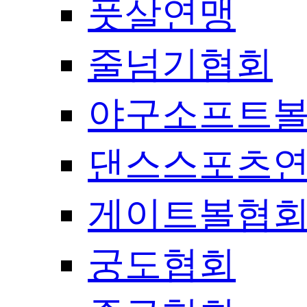
풋살연맹
줄넘기협회
야구소프트
댄스스포츠
게이트볼협
궁도협회