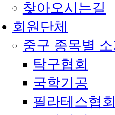
찾아오시는길
회원단체
중구 종목별 
탁구협회
국학기공
필라테스협