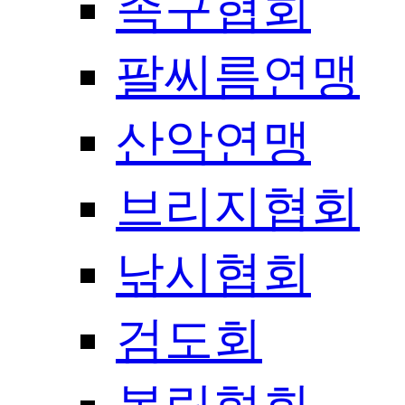
족구협회
팔씨름연맹
산악연맹
브리지협회
낚시협회
검도회