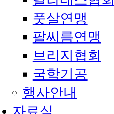
풋살연맹
팔씨름연맹
브리지협회
국학기공
행사안내
자료실