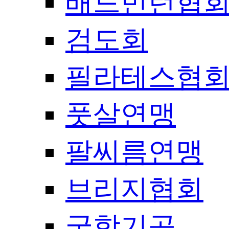
배드민턴협
검도회
필라테스협
풋살연맹
팔씨름연맹
브리지협회
국학기공