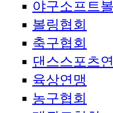
야구소프트
볼링협회
축구협회
댄스스포츠
육상연맹
농구협회