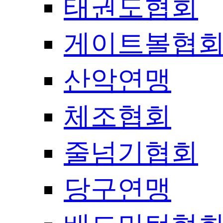
태권도협회
게이트볼협
산악연맹
체조협회
줄넘기협회
당구연맹