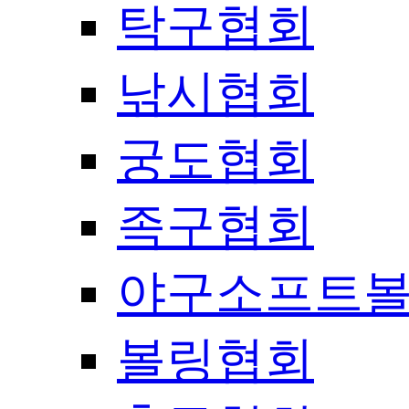
탁구협회
낚시협회
궁도협회
족구협회
야구소프트
볼링협회