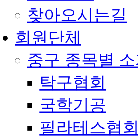
찾아오시는길
회원단체
중구 종목별 
탁구협회
국학기공
필라테스협