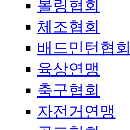
볼링협회
체조협회
배드민턴협
육상연맹
축구협회
자전거연맹