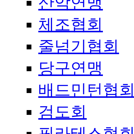
산악연맹
체조협회
줄넘기협회
당구연맹
배드민턴협
검도회
필라테스협