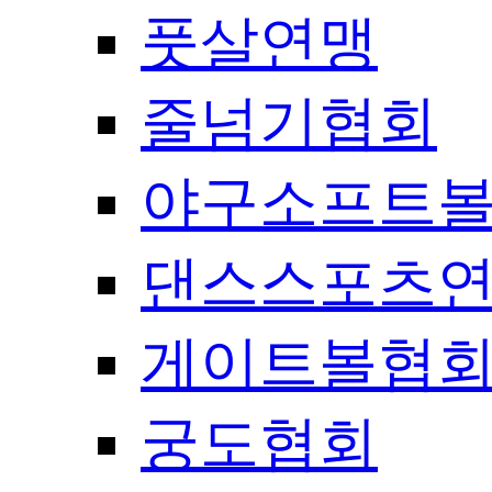
풋살연맹
줄넘기협회
야구소프트
댄스스포츠
게이트볼협
궁도협회