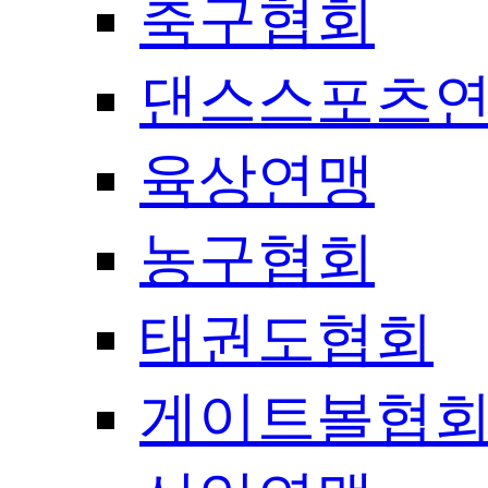
축구협회
댄스스포츠
육상연맹
농구협회
태권도협회
게이트볼협