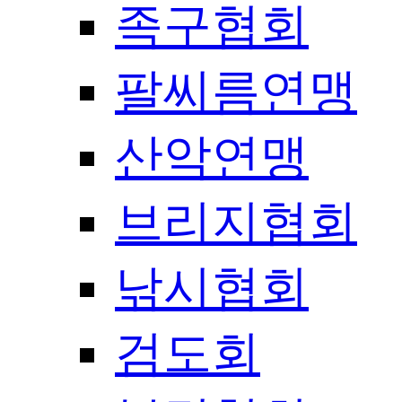
족구협회
팔씨름연맹
산악연맹
브리지협회
낚시협회
검도회