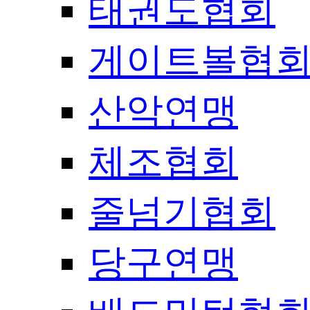
태권도협회
게이트볼협
산악연맹
체조협회
줄넘기협회
당구연맹