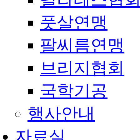
풋살연맹
팔씨름연맹
브리지협회
국학기공
행사안내
자료실