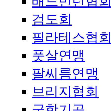
배드민턴협
검도회
필라테스협
풋살연맹
팔씨름연맹
브리지협회
국학기공