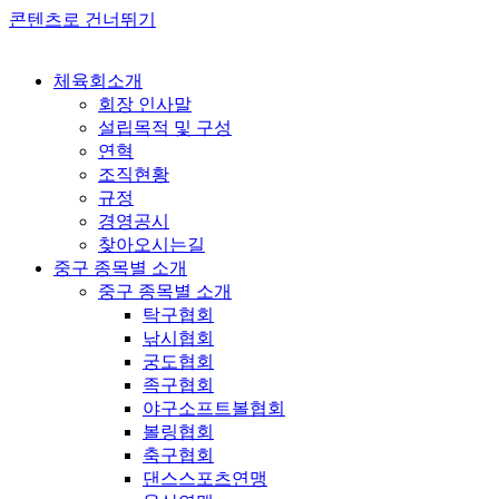
콘텐츠로 건너뛰기
체육회소개
회장 인사말
설립목적 및 구성
연혁
조직현황
규정
경영공시
찾아오시는길
중구 종목별 소개
중구 종목별 소개
탁구협회
낚시협회
궁도협회
족구협회
야구소프트볼협회
볼링협회
축구협회
댄스스포츠연맹