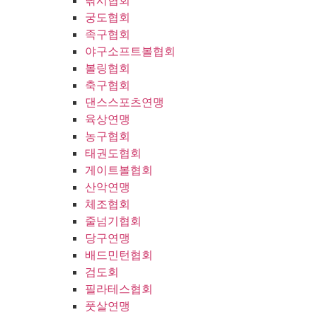
낚시협회
궁도협회
족구협회
야구소프트볼협회
볼링협회
축구협회
댄스스포츠연맹
육상연맹
농구협회
태권도협회
게이트볼협회
산악연맹
체조협회
줄넘기협회
당구연맹
배드민턴협회
검도회
필라테스협회
풋살연맹