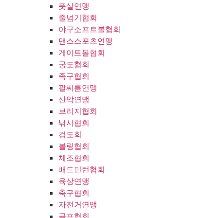
풋살연맹
줄넘기협회
야구소프트볼협회
댄스스포츠연맹
게이트볼협회
궁도협회
족구협회
팔씨름연맹
산악연맹
브리지협회
낚시협회
검도회
볼링협회
체조협회
배드민턴협회
육상연맹
축구협회
자전거연맹
골프협회