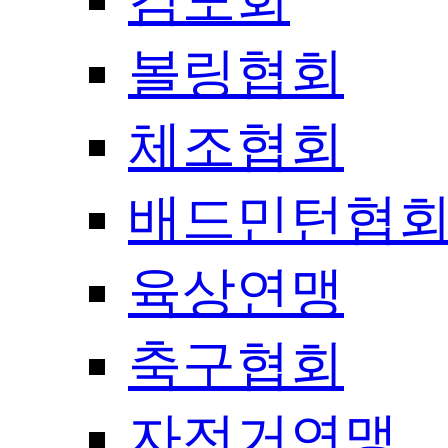
볼링협회
체조협회
배드민턴협
육상연맹
축구협회
자전거연맹