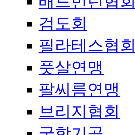
배드민턴협
검도회
필라테스협
풋살연맹
팔씨름연맹
브리지협회
국학기공