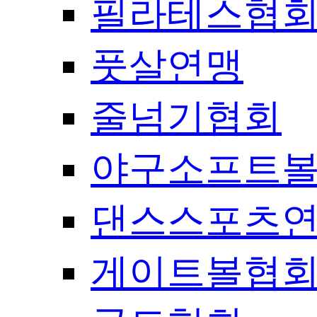
필라테스협
풋살연맹
줄넘기협회
야구소프트
댄스스포츠
게이트볼협