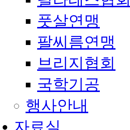
풋살연맹
팔씨름연맹
브리지협회
국학기공
행사안내
자료실