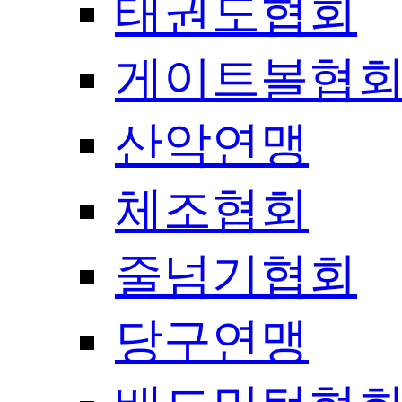
태권도협회
게이트볼협
산악연맹
체조협회
줄넘기협회
당구연맹