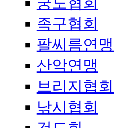
궁도협회
족구협회
팔씨름연맹
산악연맹
브리지협회
낚시협회
검도회