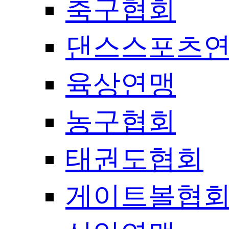
축구협회
댄스스포츠
육상연맹
농구협회
태권도협회
게이트볼협