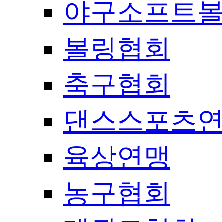
야구소프트
볼링협회
축구협회
댄스스포츠
육상연맹
농구협회