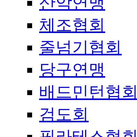
산악연맹
체조협회
줄넘기협회
당구연맹
배드민턴협
검도회
필라테스협