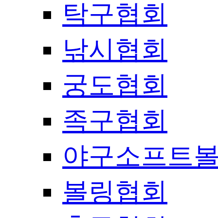
탁구협회
낚시협회
궁도협회
족구협회
야구소프트
볼링협회