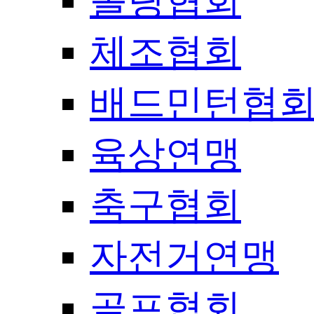
볼링협회
체조협회
배드민턴협
육상연맹
축구협회
자전거연맹
골프협회