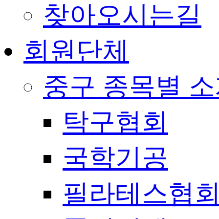
찾아오시는길
회원단체
중구 종목별 
탁구협회
국학기공
필라테스협