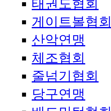
태권도협회
게이트볼협
산악연맹
체조협회
줄넘기협회
당구연맹