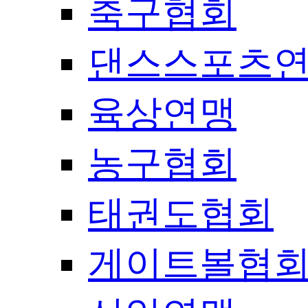
축구협회
댄스스포츠
육상연맹
농구협회
태권도협회
게이트볼협