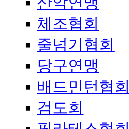
산악연맹
체조협회
줄넘기협회
당구연맹
배드민턴협
검도회
필라테스협