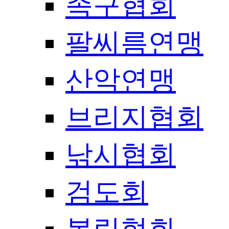
족구협회
팔씨름연맹
산악연맹
브리지협회
낚시협회
검도회