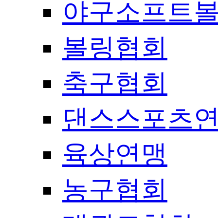
야구소프트
볼링협회
축구협회
댄스스포츠
육상연맹
농구협회