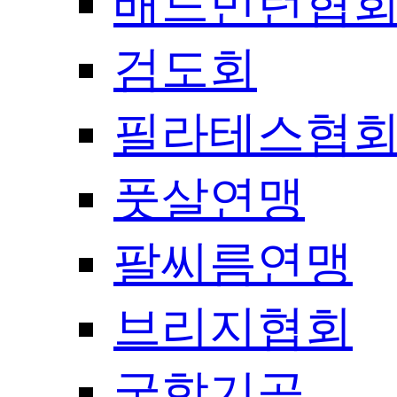
배드민턴협
검도회
필라테스협
풋살연맹
팔씨름연맹
브리지협회
국학기공