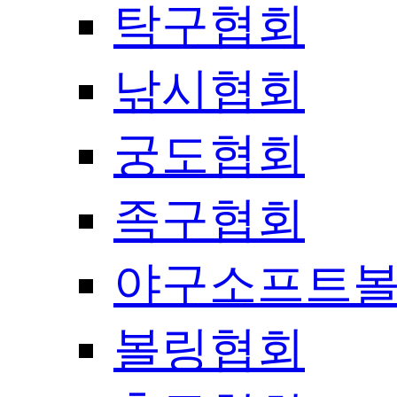
탁구협회
낚시협회
궁도협회
족구협회
야구소프트
볼링협회