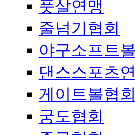
풋살연맹
줄넘기협회
야구소프트
댄스스포츠
게이트볼협
궁도협회