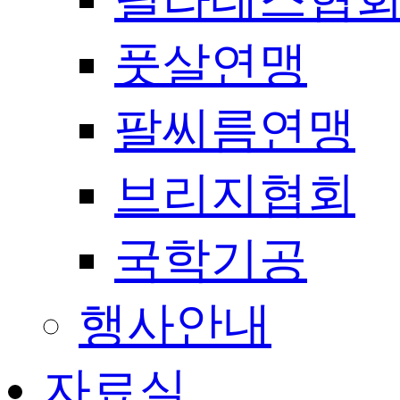
풋살연맹
팔씨름연맹
브리지협회
국학기공
행사안내
자료실